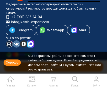
Федеральный интернет-гипермаркет отопительной и
климатический техники, товаров для дома, дачи, бани, сауны и
хамам.
+7 (991) 835-14-04
info@kamin-expert.com
Telegram
Whatsapp
MAX
Мы в соцсетях
Мы сохраняем файлы cookie: это помогает
сайту работать лучше. Если Вы продолжите
Каталог товаров
Хорошо
использовать сайт, мы будем считать, что Вас
Компания
В корзину
это устраивает.
Информация
Политика персональных данных
© 2001-2026 Камин-Эксперт ИП Понюхов В. А. ОГРНИП
326527500040181
Главная
Каталог
Корзина
Поиск
Войти