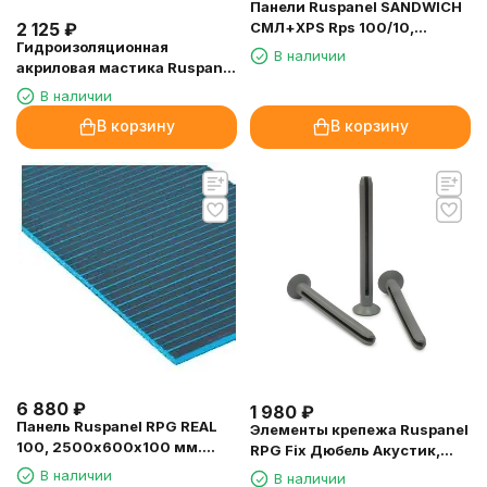
Панели Ruspanel SANDWICH
2 125
₽
СМЛ+XPS Rps 100/10,
Гидроизоляционная
2400х600х110 мм.
В наличии
акриловая мастика Ruspanel
RPG Hydro ACR, 3.5 кг.
В наличии
В корзину
В корзину
6 880
₽
1 980
₽
Панель Ruspanel RPG REAL
Элементы крепежа Ruspanel
100, 2500х600х100 мм.
RPG Fix Дюбель Акустик,
двухсторонняя, поперечный
100 шт.
В наличии
В наличии