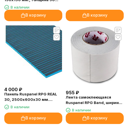
мм.
В наличии
В корзину
В корзину
4 000
₽
955
₽
Панель Ruspanel RPG REAL
Лента самоклеющаяся
30, 2500х600х30 мм.
Ruspanel RPG Band, ширина
двухсторонняя, поперечный
В наличии
50 мм.
В наличии
пропил
В корзину
В корзину