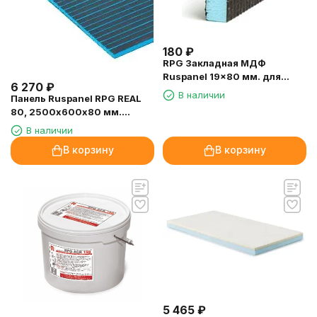
180
₽
RPG Закладная МДФ
Ruspanel 19x80 мм. для
6 270
₽
"Кремлевского блока"
В наличии
Панель Ruspanel RPG REAL
80, 2500х600х80 мм.
двухсторонняя, поперечный
В наличии
пропил
В корзину
В корзину
5 465
₽