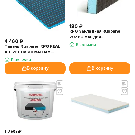
180
₽
RPG Закладная Ruspanel
20x80 мм. для
4 460
₽
"Кремлевского блока"
В наличии
Панель Ruspanel RPG REAL
40, 2500х600х40 мм.
двухсторонняя, поперечный
В наличии
пропил
В корзину
В корзину
1 795
₽