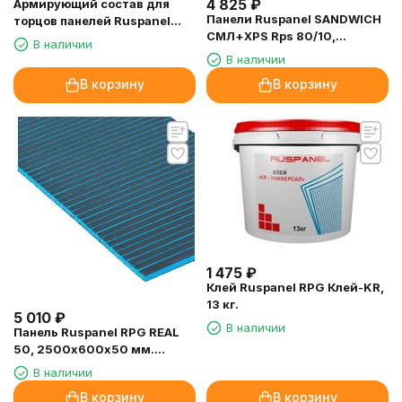
4 825
₽
Армирующий состав для
Панели Ruspanel SANDWICH
торцов панелей Ruspanel
СМЛ+XPS Rps 80/10,
RPG Armapan, 5 кг.
В наличии
2400х600х90 мм.
В наличии
В корзину
В корзину
1 475
₽
Клей Ruspanel RPG Клей-KR,
13 кг.
5 010
₽
В наличии
Панель Ruspanel RPG REAL
50, 2500х600х50 мм.
двухсторонняя, поперечный
В наличии
пропил
В корзину
В корзину