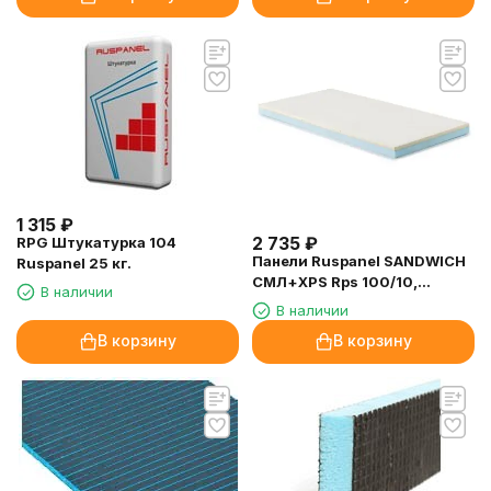
1 315
₽
2 735
₽
RPG Штукатурка 104
Панели Ruspanel SANDWICH
Ruspanel 25 кг.
СМЛ+XPS Rps 100/10,
В наличии
1200х600х110 мм.
В наличии
В корзину
В корзину