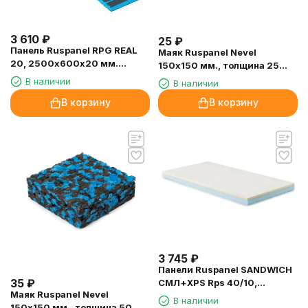
3 610
₽
25
₽
Панель Ruspanel RPG REAL
Маяк Ruspanel Nevel
20, 2500х600х20 мм.
150х150 мм., толщина 25
двухсторонняя, поперечный
мм.
В наличии
В наличии
пропил
В корзину
В корзину
3 745
₽
Панели Ruspanel SANDWICH
35
₽
СМЛ+XPS Rps 40/10,
Маяк Ruspanel Nevel
2400х600х50 мм.
В наличии
150х150 мм., толщина 50