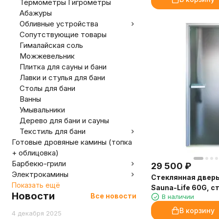
Термометры Гигрометры
Абажуры
Обливные устройства
Сопутствующие товары
Гималайская соль
Можжевельник
Плитка для сауны и бани
Лавки и стулья для бани
Столы для бани
Ванны
Умывальники
Дерево для бани и сауны
Текстиль для бани
Готовые дровяные камины (топка
+ облицовка)
Барбекю-грили
29 500
₽
Электрокамины
Стеклянная двер
Показать ещё
Sauna-Life 60G, с
Новости
Все новости
В наличии
70x210 см.
В корзину
4 декабря 2025