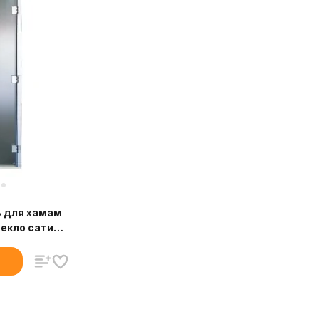
ь для хамам
текло сатин,