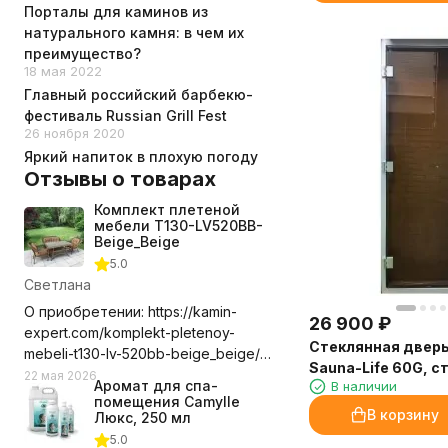
Порталы для каминов из
натурального камня: в чем их
преимущество?
18 мая 2022
Главный российский барбекю-
фестиваль Russian Grill Fest
26 ноября 2020
Яркий напиток в плохую погоду
Отзывы о товарах
Комплект плетеной
мебели T130-LV520BB-
Beige_Beige
5.0
Светлана
О приобретении: https://kamin-
26 900
₽
expert.com/komplekt-pletenoy-
Стеклянная двер
mebeli-t130-lv-520bb-beige_beige/
Sauna-Life 60G, с
Долго выбирала где приобрести
22 мая 2026
Аромат для спа-
В наличии
бронза, 70x190 см
этот комплект мебели, сравнивала
помещения Camylle
В корзину
цены с учетом доставки. Выбор
Люкс, 250 мл
компании оказался правильным.
5.0