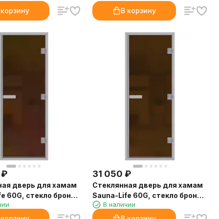
 корзину
В корзину
₽
31 050
₽
ная дверь для хамам
Стеклянная дверь для хамам
fe 60G, стекло бронза
Sauna-Life 60G, стекло бронза
чии
В наличии
 80x200 см.
матовая, 80x210 см.
 корзину
В корзину