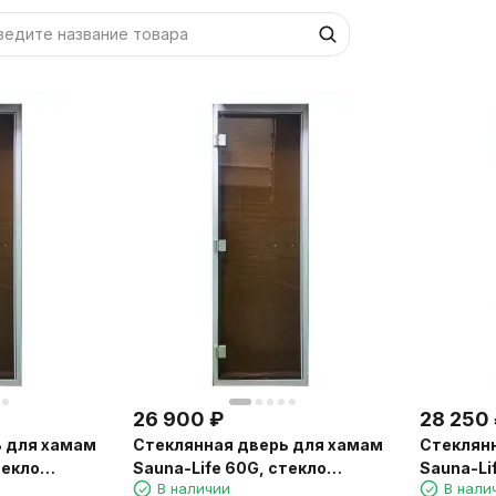
26 900
₽
28 250
ь для хамам
Стеклянная дверь для хамам
Стеклян
текло
Sauna-Life 60G, стекло
Sauna-Li
В наличии
В нали
.
бронза, 80x190 см.
бронза, 