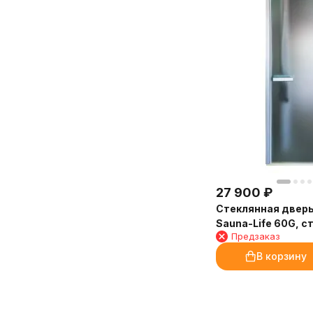
27 900
₽
Стеклянная двер
Sauna-Life 60G, с
Предзаказ
80x190 см.
В корзину