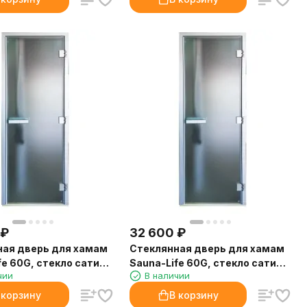
₽
32 600
₽
ная дверь для хамам
Стеклянная дверь для хамам
fe 60G, стекло сатин,
Sauna-Life 60G, стекло сатин,
чии
В наличии
м.
90x200 см.
 корзину
В корзину