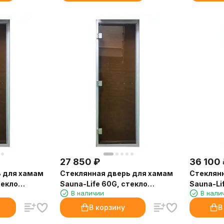
27 850
₽
36 100
ь для хамам
Стеклянная дверь для хамам
Стеклян
текло
Sauna-Life 60G, стекло
Sauna-Li
В наличии
В нали
.
бронза, 70x200 см.
бронза, 
В корзину
В