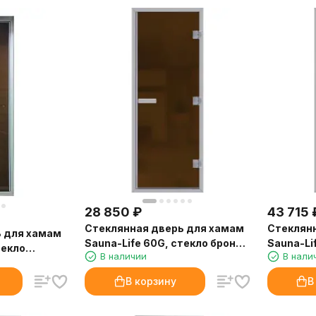
28 850
₽
43 715
Стеклянная дверь для хамам
Стеклян
ь для хамам
Sauna-Life 60G, стекло бронза
Sauna-Li
текло
В наличии
В нали
матовая, 70x190 см.
матовая,
.
В корзину
В