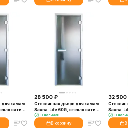
28 500
₽
32 500
ь для хамам
Стеклянная дверь для хамам
Стеклян
текло сатин,
Sauna-Life 60G, стекло сатин,
Sauna-Li
В наличии
В нали
80x200 см.
80x210 с
В корзину
В