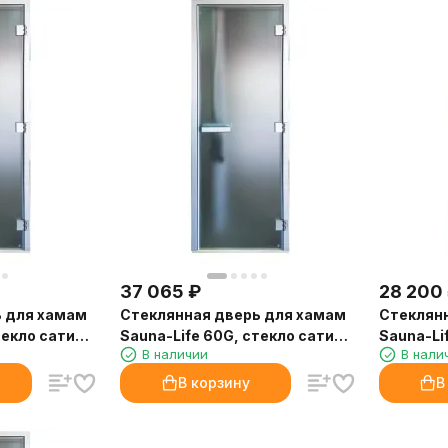
37 065
₽
28 200
ь для хамам
Стеклянная дверь для хамам
Стеклян
текло сатин,
Sauna-Life 60G, стекло сатин,
Sauna-Li
В наличии
В нали
70x190 см.
70x200 с
В корзину
В