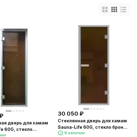
30 050
₽
₽
Стеклянная дверь для хамам
ная дверь для хамам
Sauna-Life 60G, стекло бронза
fe 60G, стекло
В наличии
матовая, 70x200 см.
чии
90x200 см.