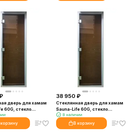
₽
38 950
₽
ная дверь для хамам
Стеклянная дверь для хамам
fe 60G, стекло
Sauna-Life 60G, стекло
чии
В наличии
80x200 см.
бронза, 80x210 см.
 корзину
В корзину