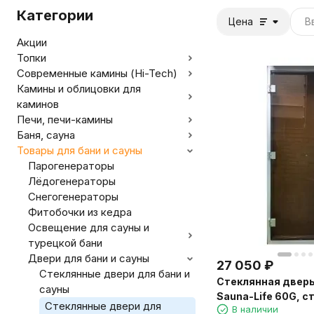
Категории
Цена
Акции
Топки
Современные камины (Hi-Tech)
Камины и облицовки для
каминов
Печи, печи-камины
Баня, сауна
Товары для бани и сауны
Парогенераторы
Лёдогенераторы
Снегогенераторы
Фитобочки из кедра
Освещение для сауны и
турецкой бани
Двери для бани и сауны
27 050
₽
Стеклянные двери для бани и
Стеклянная двер
сауны
Sauna-Life 60G, с
Стеклянные двери для
В наличии
бронза, 70x210 см