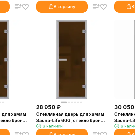
В корзину
В
28 950
₽
30 050
ь для хамам
Стеклянная дверь для хамам
Стеклян
текло бронза
Sauna-Life 60G, стекло бронза
Sauna-Li
В наличии
В нали
см.
матовая, 80x190 см.
матовая,
В корзину
В