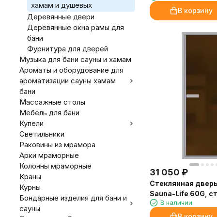
хамам и душевых
В корзину
Деревянные двери
Деревянные окна рамы для
бани
Фурнитура для дверей
Музыка для бани сауны и хамам
Ароматы и оборудование для
ароматизации сауны хамам
бани
Массажные столы
Мебель для бани
Купели
Светильники
Раковины из мрамора
Арки мраморные
Колонны мраморные
31 050
₽
Краны
Стеклянная двер
Курны
Sauna-Life 60G, с
Бондарные изделия для бани и
В наличии
матовая, 70x210 
сауны
В корзину