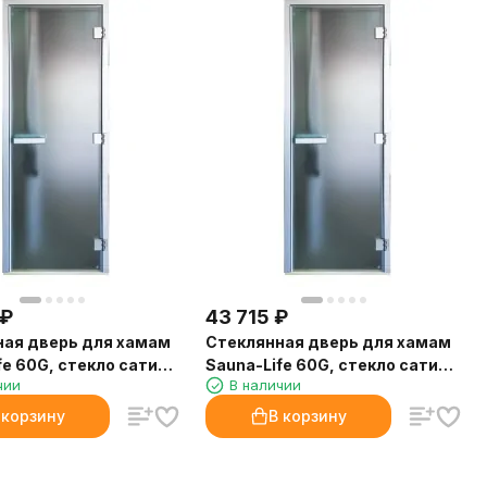
₽
43 715
₽
ная дверь для хамам
Стеклянная дверь для хамам
fe 60G, стекло сатин,
Sauna-Life 60G, стекло сатин,
чии
В наличии
м.
90x210 см.
 корзину
В корзину