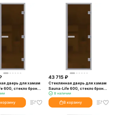
₽
43 715
₽
ная дверь для хамам
Стеклянная дверь для хамам
fe 60G, стекло бронза
Sauna-Life 60G, стекло бронза
чии
В наличии
 90x200 см.
матовая, 90x210 см.
 корзину
В корзину