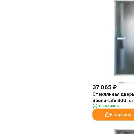
отлично растворяется в воде, не
установка прошли чётко по плану.
оставляет следов на мебели и в
Очень довольна покупкой и
аромадиффузорах. Расход
сервисом!
экономичный, флакона 250 мл
Марина, Санкт-Петербург
хватит надолго.
Доставка от «Камин-Эксперт»
быстрая, упаковка надёжная.
Обязательно закажем ещё!
Марина, администратор
медицинского центра, Иркутск
37 065
₽
Стеклянная двер
Sauna-Life 60G, с
В наличии
60x190 см.
В корзину