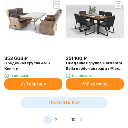
353 663
₽
351 100
₽
Обеденная группа 4SiS
Обеденная группа Gardenini
Кьянти
Bella карбон антрацит M со
стульями Voglie
В наличии
В наличии
В корзину
В корзину
Показать все
1
2
...
10