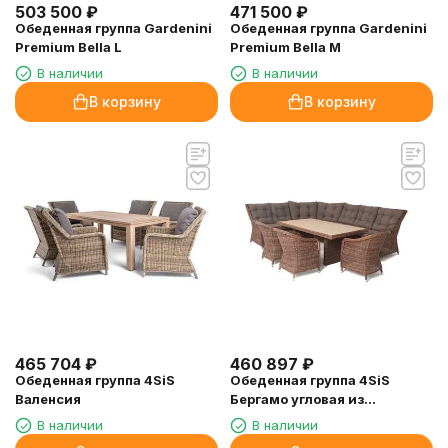
503 500
₽
471 500
₽
Обеденная группа Gardenini
Обеденная группа Gardenini
Premium Bella L
Premium Bella M
В наличии
В наличии
В корзину
В корзину
465 704
₽
460 897
₽
Обеденная группа 4SiS
Обеденная группа 4SiS
Валенсия
Бергамо угловая из
искусственного ротанга,
В наличии
В наличии
цвет коричневый