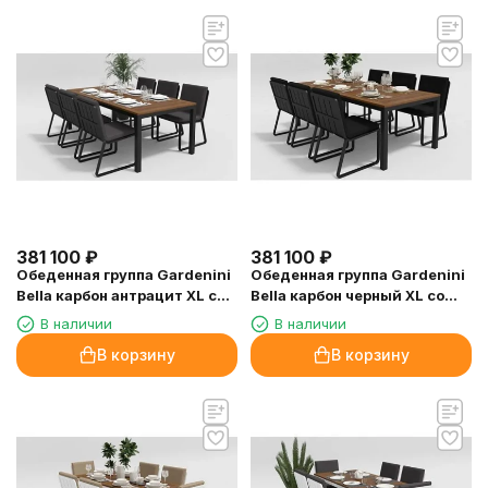
381 100
₽
381 100
₽
Обеденная группа Gardenini
Обеденная группа Gardenini
Bella карбон антрацит XL со
Bella карбон черный XL со
стульями Voglie
стульями Voglie
В наличии
В наличии
В корзину
В корзину