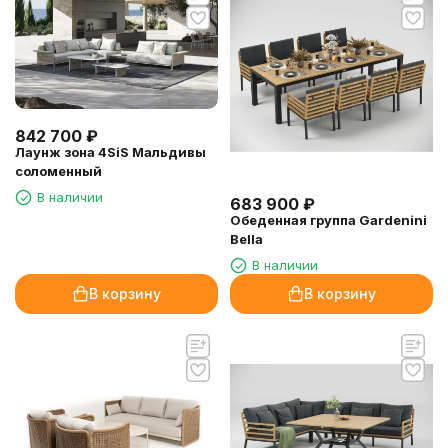
842 700
₽
Лаунж зона 4SiS Мальдивы
соломенный
В наличии
683 900
₽
Обеденная группа Gardenini
Bella
В наличии
В корзину
В корзину