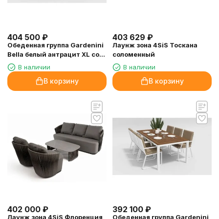
404 500
₽
403 629
₽
Обеденная группа Gardenini
Лаунж зона 4SiS Тоскана
Bella белый антрацит XL со
соломенный
стульями Voglie
В наличии
В наличии
В корзину
В корзину
402 000
₽
392 100
₽
Лаунж зона 4SiS Флоренция
Обеденная группа Gardenini