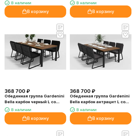
В наличии
В наличии
В корзину
В корзину
368 700
₽
368 700
₽
Обеденная группа Gardenini
Обеденная группа Gardenini
Bella карбон черный L со
Bella карбон антрацит L со
стульями Voglie
стульями Voglie
В наличии
В наличии
В корзину
В корзину