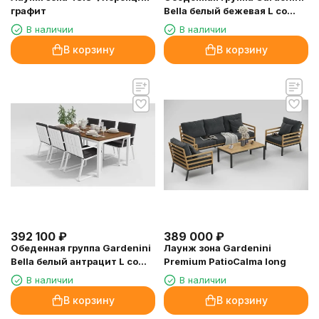
графит
Bella белый бежевая L со
стульями Voglie
В наличии
В наличии
В корзину
В корзину
392 100
₽
389 000
₽
Обеденная группа Gardenini
Лаунж зона Gardenini
Bella белый антрацит L со
Premium PatioCalma long
стульями Voglie
В наличии
В наличии
В корзину
В корзину