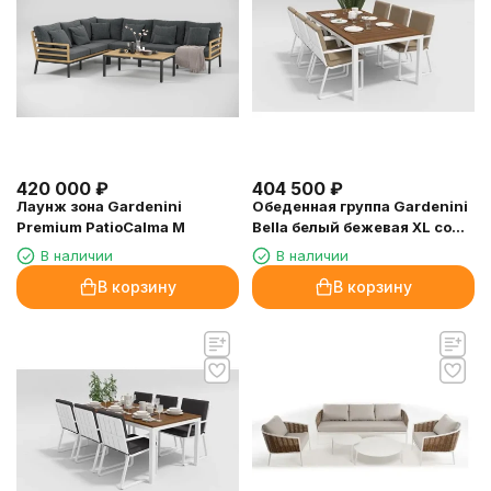
420 000
₽
404 500
₽
Лаунж зона Gardenini
Обеденная группа Gardenini
Premium PatioCalma M
Bella белый бежевая XL со
стульями Voglie
В наличии
В наличии
В корзину
В корзину