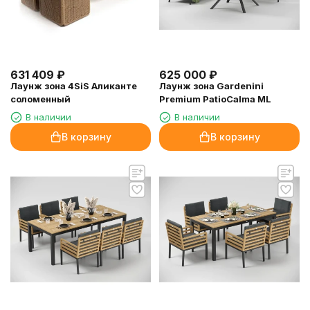
631 409
₽
625 000
₽
Лаунж зона 4SiS Аликанте
Лаунж зона Gardenini
соломенный
Premium PatioCalma ML
В наличии
В наличии
В корзину
В корзину