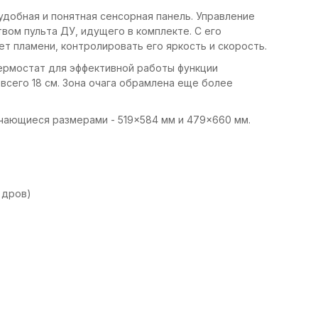
добная и понятная сенсорная панель. Управление
ом пульта ДУ, идущего в комплекте. С его
 пламени, контролировать его яркость и скорость.
ермостат для эффективной работы функции
всего 18 см. Зона очага обрамлена еще более
чающиеся размерами - 519×584 мм и 479×660 мм.
 дров)