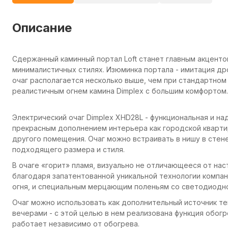
Описание
Сдержанный каминный портал Loft станет главным акцент
минималистичных стилях. Изюминка портала - имитация дро
очаг располагается несколько выше, чем при стандартно
реалистичным огнем камина Dimplex с большим комфортом.
Электрический очаг Dimplex XHD28L - функциональная и н
прекрасным дополнением интерьера как городской квартир
другого помещения. Очаг можно встраивать в нишу в стене
подходящего размера и стиля.
В очаге «горит» пламя, визуально не отличающееся от на
благодаря запатентованной уникальной технологии компан
огня, и специальным мерцающим поленьям со светодиодно
Очаг можно использовать как дополнительный источник т
вечерами - с этой целью в нем реализована функция обогр
работает независимо от обогрева.