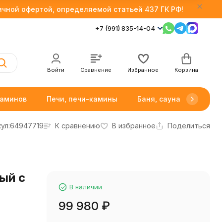
личной офертой, определяемой статьей 437 ГК РФ!
+7 (991) 835-14-04
Войти
Сравнение
Избранное
Корзина
каминов
Печи, печи-камины
Баня, сауна
Товар
ул:
64947719
К сравнению
В избранное
Поделиться
ый с
В наличии
99 980
₽