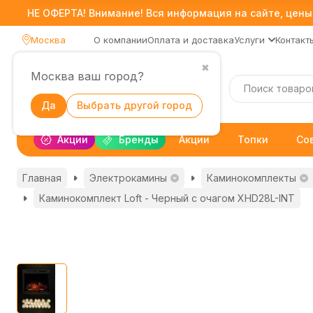
НЕ ОФЕРТА! Внимание! Вся информация на сайте, цены,
Москва
О компании
Оплата и доставка
Услуги
Контакт
✖
Москва ваш город?
Каталог
Да
Выбрать другой город
Акции
Бренды
Акции
Топки
Со
Главная
Электрокамины
Каминокомплекты
Каминокомплект Loft - Черный с очагом XHD28L-INT