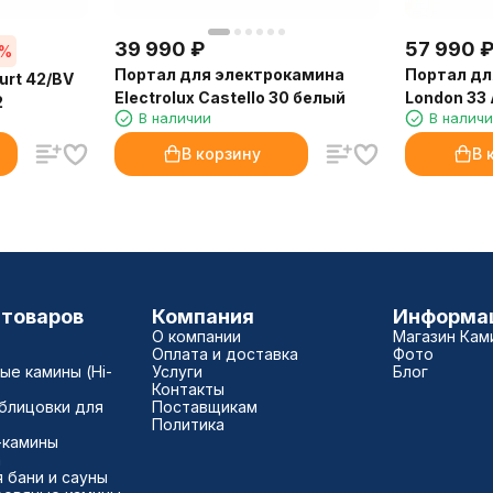
39 990
₽
57 990
9%
Портал для электрокамина
Портал дл
urt 42/BV
Electrolux Castello 30 белый
London 33
2
В наличии
В налич
В корзину
В 
 товаров
Компания
Информа
О компании
Магазин Кам
Оплата и доставка
Фото
е камины (Hi-
Услуги
Блог
Контакты
блицовки для
Поставщикам
Политика
-камины
а
 бани и сауны