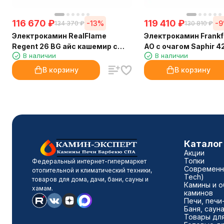
116 670
₽
119 410
₽
-13%
-
134 370
₽
130 810
₽
Электрокамин RealFlame
Электрокамин Frankf
Regent 26 BG айс кашемир с
AO с очагом Saphir 4
В наличии
В наличии
очагом 3D Cassette 630
В корзину
В корзину
Каталог
Акции
Топки
Федеральный интернет-гипермаркет
Современны
отопительной и климатический техники,
Tech)
товаров для дома, дачи, бани, сауны и
Камины и о
хамам.
каминов
Печи, печи
Баня, саун
Товары для