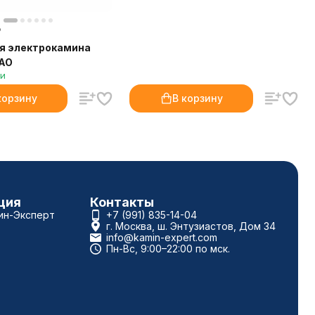
₽
я электрокамина
 AO
ии
корзину
В корзину
ция
Контакты
ин-Эксперт
+7 (991) 835-14-04
г. Москва, ш. Энтузиастов, Дом 34
info@kamin-expert.com
Пн-Вс, 9:00–22:00 по мск.