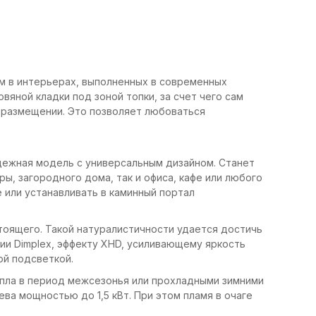
ом в интерьерах, выполненных в современных
вяной кладки под зоной топки, за счет чего сам
м размещении. Это позволяет любоваться
адежная модель с универсальным дизайном. Станет
ы, загородного дома, так и офиса, кафе или любого
 или устанавливать в каминный портал
стоящего. Такой натуралистичности удается достичь
ии Dimplex, эффекту XHD, усиливающему яркость
й подсветкой.
епла в период межсезонья или прохладными зимними
ева мощностью до 1,5 кВт. При этом пламя в очаге