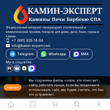
Федеральный интернет-гипермаркет отопительной и
климатический техники, товаров для дома, дачи, бани, сауны и
хамам.
+7 (991) 835-14-04
info@kamin-expert.com
Telegram
Whatsapp
MAX
Мы в соцсетях
Мы сохраняем файлы cookie: это помогает
сайту работать лучше. Если Вы продолжите
Каталог товаров
Хорошо
использовать сайт, мы будем считать, что Вас
Компания
В корзину
это устраивает.
Информация
Политика персональных данных
© 2001-2026 Камин-Эксперт ИП Понюхов В. А. ОГРНИП