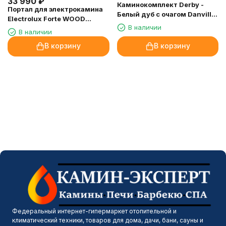
33 990
₽
Каминокомплект Derby -
Портал для электрокамина
Белый дуб с очагом Danville
Electrolux Forte WOOD
Black FB2
В наличии
Classic каменный дуб
В наличии
коричневый, шпон темный
В корзину
В корзину
дуб
Федеральный интернет-гипермаркет отопительной и
климатический техники, товаров для дома, дачи, бани, сауны и