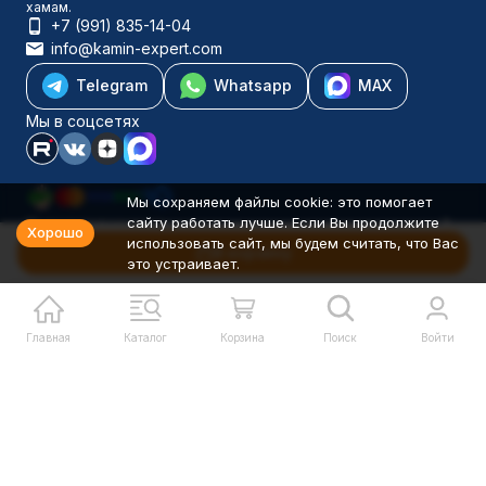
хамам.
+7 (991) 835-14-04
info@kamin-expert.com
Telegram
Whatsapp
MAX
Мы в соцсетях
Мы сохраняем файлы cookie: это помогает
сайту работать лучше. Если Вы продолжите
Каталог товаров
Хорошо
использовать сайт, мы будем считать, что Вас
Компания
В корзину
это устраивает.
Информация
Политика персональных данных
© 2001-2026 Камин-Эксперт ИП Понюхов В. А. ОГРНИП
326527500040181
Главная
Каталог
Корзина
Поиск
Войти