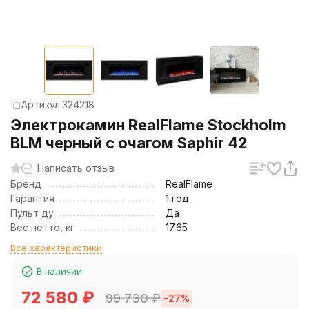
Артикул:
324218
Электрокамин RealFlame Stockholm
BLM черный с очагом Saphir 42
Написать отзыв
Бренд
RealFlame
Гарантия
1 год
Пульт ду
Да
Вес нетто, кг
17.65
Все характеристики
В наличии
72 580
₽
99 730
₽
-27%