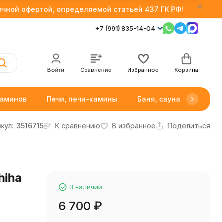
личной офертой, определяемой статьей 437 ГК РФ!
+7 (991) 835-14-04
Войти
Сравнение
Избранное
Корзина
каминов
Печи, печи-камины
Баня, сауна
Товар
кул:
3516715
К сравнению
В избранное
Поделиться
hiha
В наличии
6 700
₽