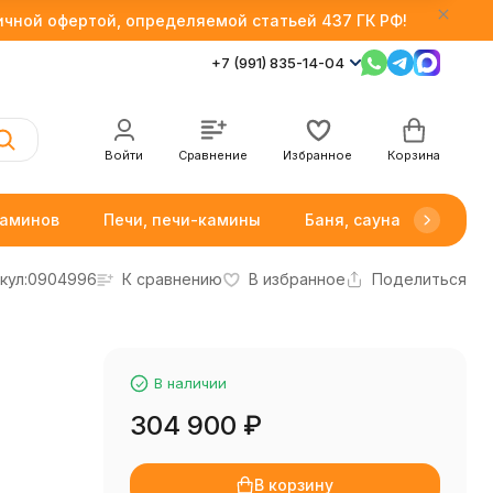
личной офертой, определяемой статьей 437 ГК РФ!
+7 (991) 835-14-04
Войти
Сравнение
Избранное
Корзина
каминов
Печи, печи-камины
Баня, сауна
Товар
кул:
0904996
К сравнению
В избранное
Поделиться
В наличии
304 900
₽
В корзину