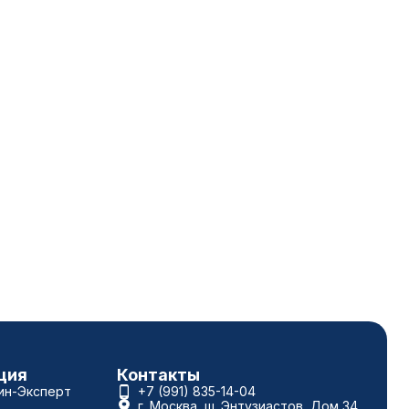
ция
Контакты
ин-Эксперт
+7 (991) 835-14-04
г. Москва, ш. Энтузиастов, Дом 34