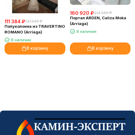
160 920
₽
214 560
₽
Портал ARDEN, Caliza Moka
111 384
₽
131 040
₽
(Arriaga)
Полуколонна из TRAVERTINO
В наличии
ROMANO (Arriaga)
В наличии
В корзину
В корзину