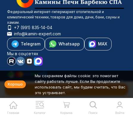
Федеральный интернет-гипермаркет отопительной и
климатический техники, товаров для дома, дачи, бани, сауны и
хамам.
+7 (991) 835-14-04
info@kamin-expert.com
Telegram
Whatsapp
MAX
Мы в соцсетях
Мы сохраняем файлы cookie: это помогает
сайту работать лучше. Если Вы продолжите
Каталог товаров
Хорошо
использовать сайт, мы будем считать, что Вас
Компания
В корзину
это устраивает.
Информация
Политика персональных данных
© 2001-2026 Камин-Эксперт ИП Понюхов В. А. ОГРНИП
326527500040181
Главная
Каталог
Корзина
Поиск
Войти