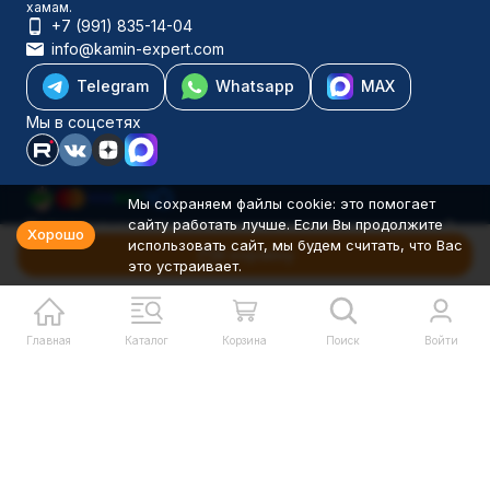
хамам.
+7 (991) 835-14-04
info@kamin-expert.com
Telegram
Whatsapp
MAX
Мы в соцсетях
Мы сохраняем файлы cookie: это помогает
сайту работать лучше. Если Вы продолжите
Каталог товаров
Хорошо
использовать сайт, мы будем считать, что Вас
Компания
В корзину
это устраивает.
Информация
Политика персональных данных
© 2001-2026 Камин-Эксперт ИП Понюхов В. А. ОГРНИП
326527500040181
Главная
Каталог
Корзина
Поиск
Войти