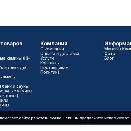
 товаров
Компания
Информа
О компании
Магазин Кам
Оплата и доставка
Фото
е камины (Hi-
Услуги
Блог
Контакты
блицовки для
Поставщикам
Политика
-камины
а
 бани и сауны
ровяные камины
блицовка)
рили
мины
помогает сайту работать лучше. Если Вы продолжите использовать с
7500040181