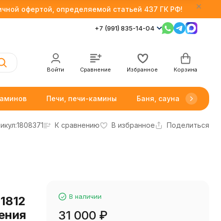
личной офертой, определяемой статьей 437 ГК РФ!
+7 (991) 835-14-04
Войти
Сравнение
Избранное
Корзина
каминов
Печи, печи-камины
Баня, сауна
Товар
икул:
1808371
К сравнению
В избранное
Поделиться
В наличии
1812
нения
31 000
₽