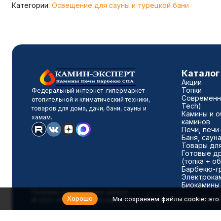
Категории:
Освещение для сауны и турецкой бани
Каталог
Акции
Топки
Федеральный интернет-гипермаркет
Современны
отопительной и климатический техники,
Tech)
товаров для дома, дачи, бани, сауны и
Камины и о
хамам.
каминов
Печи, печи
Баня, саун
Товары для
Готовые д
(топка + о
Барбекю-г
Электрока
Биокамины
Политика персональных данных
Хорошо
Мы сохраняем файлы cookie: это 
© 2001-2026 Камин-Эксперт ИП Понюхов В. А. ОГРНИП 32652