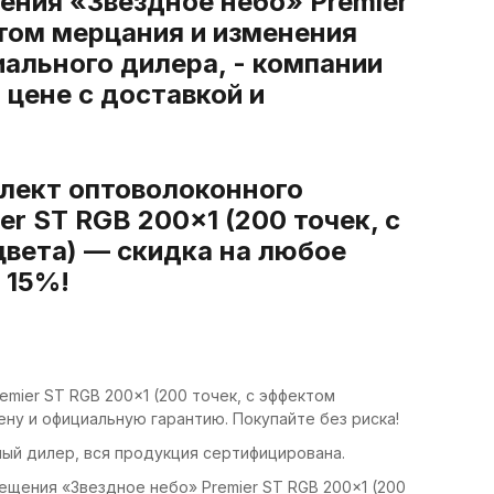
ения «Звездное небо» Premier
ктом мерцания и изменения
иального дилера, - компании
 цене с доставкой и
плект оптоволоконного
r ST RGB 200×1 (200 точек, с
вета) — скидка на любое
 15%!
mier ST RGB 200×1 (200 точек, с эффектом
ну и официальную гарантию. Покупайте без риска!
ный дилер, вся продукция сертифицирована.
ещения «Звездное небо» Premier ST RGB 200×1 (200