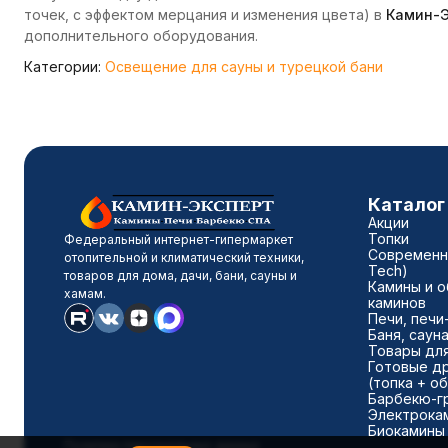
точек, с эффектом мерцания и изменения цвета) в
Камин-Э
дополнительного оборудования.
Категории:
Освещение для сауны и турецкой бани
Каталог
Акции
Топки
Федеральный интернет-гипермаркет
Современны
отопительной и климатический техники,
Tech)
товаров для дома, дачи, бани, сауны и
Камины и о
хамам.
каминов
Печи, печи
Баня, саун
Товары для
Готовые д
(топка + о
Барбекю-г
Электрока
Биокамины
Политика персональных данных