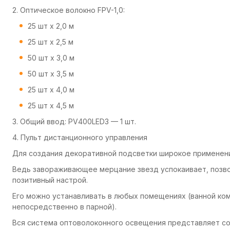
2. Оптическое волокно FPV-1,0:
25 шт х 2,0 м
25 шт х 2,5 м
50 шт х 3,0 м
50 шт х 3,5 м
25 шт х 4,0 м
25 шт х 4,5 м
3. Общий ввод: PV400LED3 — 1 шт.
4. Пульт дистанционного управления
Для создания декоративной подсветки
широкое применени
Ведь завораживающее мерцание звезд успокаивает, позво
позитивный настрой.
Его можно устанавливать в любых помещениях (ванной ком
непосредственно в парной).
Вся система оптоволоконного освещения представляет со