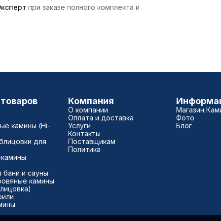
ксперт
при заказе полного комплекта и
 товаров
Компания
Информа
О компании
Магазин Кам
Оплата и доставка
Фото
е камины (Hi-
Услуги
Блог
Контакты
блицовки для
Поставщикам
Политика
-камины
а
 бани и сауны
ровяные камины
блицовка)
рили
мины