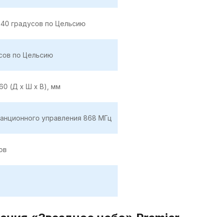
+40 градусов по Цельсию
сов по Цельсию
 60 (Д x Ш x В), мм
танционного управления 868 МГц
ов