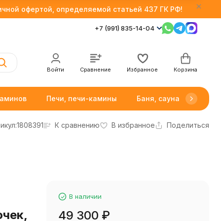
личной офертой, определяемой статьей 437 ГК РФ!
+7 (991) 835-14-04
Войти
Сравнение
Избранное
Корзина
каминов
Печи, печи-камины
Баня, сауна
Товар
икул:
1808391
К сравнению
В избранное
Поделиться
В наличии
очек,
49 300
₽