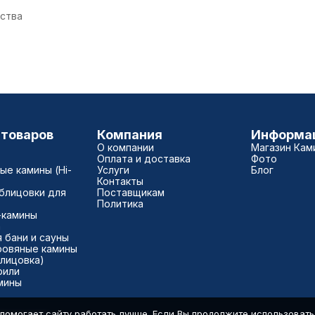
ества
 товаров
Компания
Информа
О компании
Магазин Кам
Оплата и доставка
Фото
е камины (Hi-
Услуги
Блог
Контакты
блицовки для
Поставщикам
Политика
-камины
а
 бани и сауны
ровяные камины
блицовка)
рили
мины
помогает сайту работать лучше. Если Вы продолжите использовать с