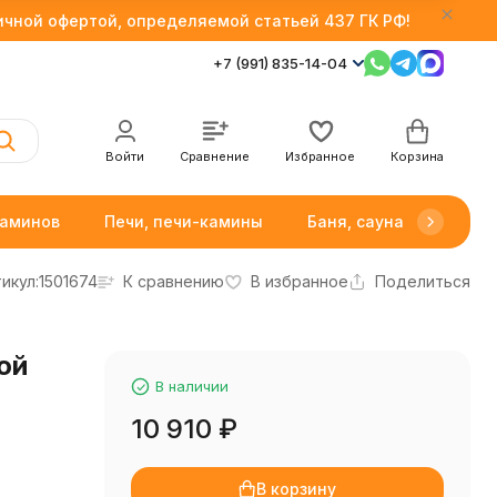
личной офертой, определяемой статьей 437 ГК РФ!
+7 (991) 835-14-04
Войти
Сравнение
Избранное
Корзина
каминов
Печи, печи-камины
Баня, сауна
Товар
икул:
1501674
К сравнению
В избранное
Поделиться
ой
В наличии
10 910
₽
В корзину