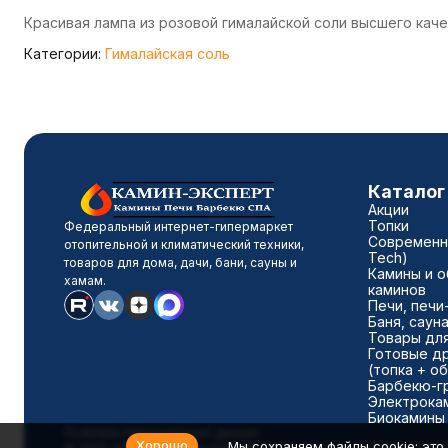
Красивая лампа из розовой гималайской соли высшего кач
Категории:
Гималайская соль
Каталог
Акции
Топки
Федеральный интернет-гипермаркет
Современны
отопительной и климатический техники,
Tech)
товаров для дома, дачи, бани, сауны и
Камины и о
хамам.
каминов
Печи, печи
Баня, саун
Товары для
Готовые д
(топка + о
Барбекю-г
Электрока
Биокамины
Политика персональных данных
Хорошо
Мы сохраняем файлы cookie: это 