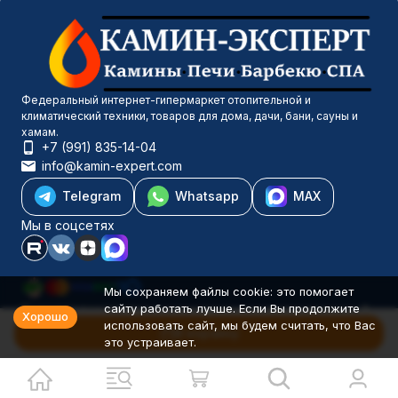
Федеральный интернет-гипермаркет отопительной и
климатический техники, товаров для дома, дачи, бани, сауны и
хамам.
+7 (991) 835-14-04
info@kamin-expert.com
Telegram
Whatsapp
MAX
Мы в соцсетях
Мы сохраняем файлы cookie: это помогает
сайту работать лучше. Если Вы продолжите
Каталог товаров
Хорошо
использовать сайт, мы будем считать, что Вас
Компания
В корзину
это устраивает.
Информация
Политика персональных данных
© 2001-2026 Камин-Эксперт ИП Понюхов В. А. ОГРНИП