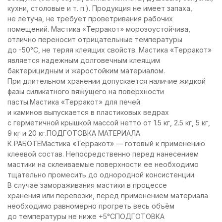
кухни, столовые и т. п.). Продукция не имеет запаха,
не летуча, не требует проветривания рабочих
помещений. Мастика «Терракот» морозоустойчива,
отлично переносит отрицательные температуры
до -50°С, не теряя клеящих свойств. Мастика «Терракот»
является надежным долговечным клеящим
бактерицидным и жаростойким материалом.
При длительном хранении допускается наличие жидкой
фазы силикатного вяжущего на поверхности
пасты.Мастика «Терракот» для печей
и каминов выпускается в пластиковых ведрах
с герметичной крышкой массой нетто от 1.5 кг, 2.5 кг, 5 кг,
9 кг и 20 кг.ПОДГОТОВКА МАТЕРИАЛА
К РАБОТЕМастика «Терракот» — готовый к применению
клеевой состав. Непосредственно перед нанесением
мастики на склеиваемые поверхности ее необходимо
тщательно промесить до однородной консистенции.
В случае замораживания мастики в процессе
хранения или перевозки, перед применением материала
необходимо равномерно прогреть весь объём
до температуры не ниже +5°СПОДГОТОВКА