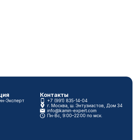
ция
Контакты
ин-Эксперт
+7 (991) 835-14-04
г. Москва, ш. Энтузиастов, Дом 34
info@kamin-expert.com
Пн-Вс, 9:00–22:00 по мск.