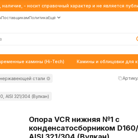
 наличие, - носит справочный характер и не является пуб
ы
Поставщикам
Политика
Ещё
временные камины (Hi-Tech)
Камины и облицовки для 
Артику
 нержавеющей стали
 AISI 321/304 (Вулкан)
Опора VCR нижняя №1 с
конденсатосборником D160/
AISI 321/304 (Вулкан)