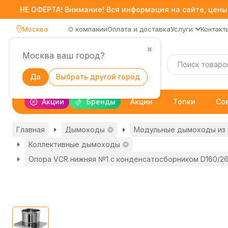
НЕ ОФЕРТА! Внимание! Вся информация на сайте, цены,
Москва
О компании
Оплата и доставка
Услуги
Контакт
✖
Москва ваш город?
Каталог
Да
Выбрать другой город
Акции
Бренды
Акции
Топки
Со
Главная
Дымоходы
Модульные дымоходы из
Коллективные дымоходы
Опора VCR нижняя №1 с конденсатосборником D160/260,