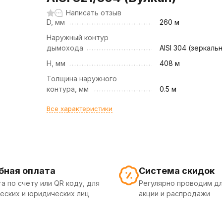
Написать отзыв
D, мм
260 м
Наружный контур
дымохода
AISI 304 (зеркаль
H, мм
408 м
Толщина наружного
контура, мм
0.5 м
Все характеристики
бная оплата
Система скидок
а по счету или QR коду, для
Регулярно проводим дл
еских и юридических лиц
акции и распродажи