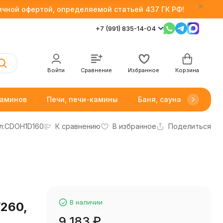
личной офертой, определяемой статьей 437 ГК РФ!
+7 (991) 835-14-04
Войти
Сравнение
Избранное
Корзина
каминов
Печи, печи-камины
Баня, сауна
Товар
л:
CDOH1D160
К сравнению
В избранное
Поделиться
В наличии
260,
9 183
₽