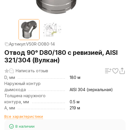
Артикул:
V50R-D080-14
Отвод 90° D80/180 с ревизией, AISI
321/304 (Вулкан)
Написать отзыв
D, мм
180 м
Наружный контур
дымохода
AISI 304 (зеркальная)
Толщина наружного
контура, мм
0.5 м
А, мм
219 м
Все характеристики
В наличии