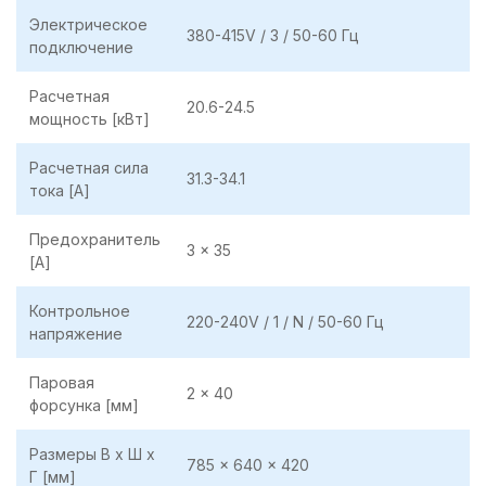
Электрическое
380-415V / 3 / 50-60 Гц
подключение
Расчетная
20.6-24.5
мощность [кВт]
Расчетная сила
31.3-34.1
тока [A]
Предохранитель
3 x 35
[A]
Контрольное
220-240V / 1 / N / 50-60 Гц
напряжение
Паровая
2 x 40
форсунка [мм]
Размеры В x Ш x
785 x 640 x 420
Г [мм]