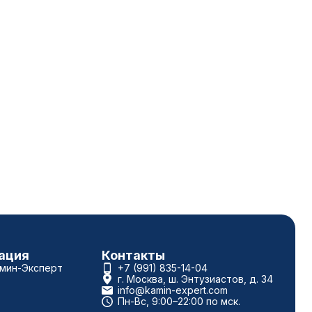
ация
Контакты
амин-Эксперт
+7 (991) 835-14-04
г. Москва, ш. Энтузиастов, д. 34
info@kamin-expert.com
Пн-Вс, 9:00–22:00 по мск.