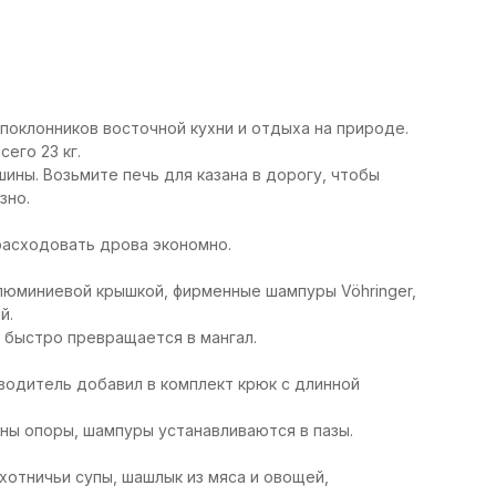
 поклонников восточной кухни и отдыха на природе.
его 23 кг.
ны. Возьмите печь для казана в дорогу, чтобы
зно.
расходовать дрова экономно.
алюминиевой крышкой, фирменные шампуры Vöhringer,
й.
ь быстро превращается в мангал.
водитель добавил в комплект крюк с длинной
ны опоры, шампуры устанавливаются в пазы.
отничьи супы, шашлык из мяса и овощей,