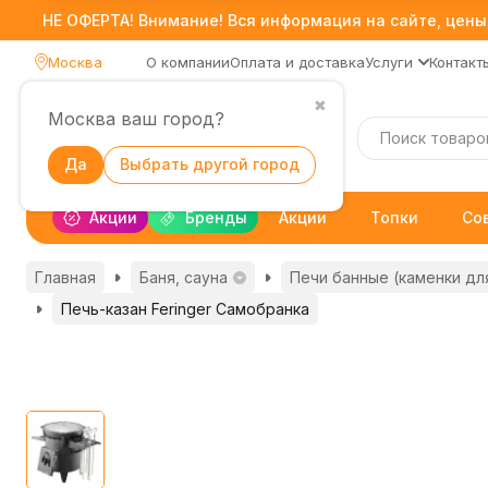
НЕ ОФЕРТА! Внимание! Вся информация на сайте, цены,
Москва
О компании
Оплата и доставка
Услуги
Контакт
✖
Москва ваш город?
Каталог
Да
Выбрать другой город
Акции
Бренды
Акции
Топки
Со
Главная
Баня, сауна
Печи банные (каменки дл
Печь-казан Feringer Самобранка