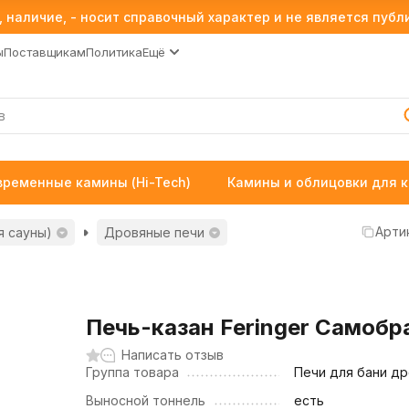
 наличие, - носит справочный характер и не является пуб
ы
Поставщикам
Политика
Ещё
временные камины (Hi-Tech)
Камины и облицовки для 
Арти
я сауны)
Дровяные печи
Печь-казан Feringer Самобр
Написать отзыв
Группа товара
Печи для бани д
Выносной тоннель
есть