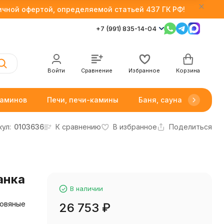
личной офертой, определяемой статьей 437 ГК РФ!
+7 (991) 835-14-04
Войти
Сравнение
Избранное
Корзина
каминов
Печи, печи-камины
Баня, сауна
Товар
кул:
0103636
К сравнению
В избранное
Поделиться
анка
В наличии
ровяные
26 753
₽