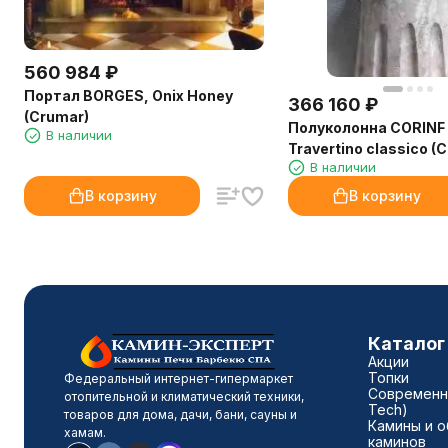
560 984
₽
Портал BORGES, Onix Honey
366 160
₽
(Crumar)
Полуколонна CORINF
В наличии
Travertino classico (
В наличии
В корзину
В корзину
Каталог
Акции
Топки
Федеральный интернет-гипермаркет
Современны
отопительной и климатический техники,
Tech)
товаров для дома, дачи, бани, сауны и
Камины и о
хамам.
каминов