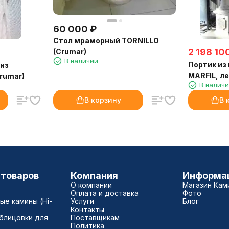
60 000
₽
Стол мраморный TORNILLO
2 198 10
(Crumar)
В наличии
Портик из
 из
MARFIL, ле
Crumar)
В налич
(Crumar)
В корзину
В 
 товаров
Компания
Информа
О компании
Магазин Кам
Оплата и доставка
Фото
е камины (Hi-
Услуги
Блог
Контакты
блицовки для
Поставщикам
Политика