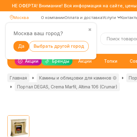
НЕ ОФЕРТА! Внимание! Вся информация на сайте, цены,
Москва
О компании
Оплата и доставка
Услуги
Контакт
✖
Москва ваш город?
Каталог
Да
Выбрать другой город
Акции
Бренды
Акции
Топки
Со
Главная
Камины и облицовки для каминов
Пор
Портал DEGAS, Crema Marfil, Altima 106 (Crumar)