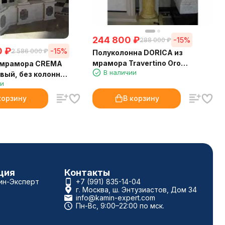
244 800
₽
-15%
288 000
₽
0
₽
-15%
2 586 000
₽
Полуколонна DORICA из
мрамора Travertino Oro
 мрамора CREMA
В наличии
(Crumar)
вый, без колонн
ии
корзину
В корзину
ция
Контакты
ин-Эксперт
+7 (991) 835-14-04
г. Москва, ш. Энтузиастов, Дом 34
info@kamin-expert.com
Пн-Вс, 9:00–22:00 по мск.