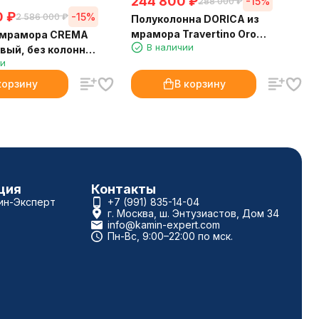
244 800
₽
-15%
288 000
₽
0
₽
-15%
2 586 000
₽
Полуколонна DORICA из
мрамора Travertino Oro
 мрамора CREMA
В наличии
(Crumar)
вый, без колонн
ии
корзину
В корзину
ция
Контакты
ин-Эксперт
+7 (991) 835-14-04
г. Москва, ш. Энтузиастов, Дом 34
info@kamin-expert.com
Пн-Вс, 9:00–22:00 по мск.