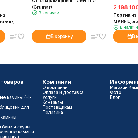
Стол мраморный TORNILLO
2 198 10
(Crumar)
В наличии
Портик из
 из
MARFIL, ле
Crumar)
В налич
(Crumar)
В корзину
В 
 товаров
Компания
Информа
О компании
Магазин Кам
Оплата и доставка
Фото
е камины (Hi-
Услуги
Блог
Контакты
блицовки для
Поставщикам
Политика
-камины
а
 бани и сауны
ровяные камины
блицовка)