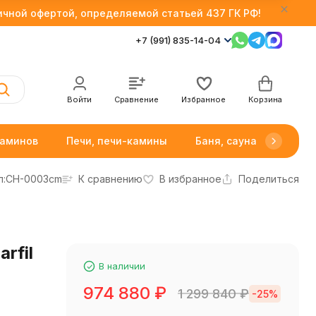
личной офертой, определяемой статьей 437 ГК РФ!
+7 (991) 835-14-04
Войти
Сравнение
Избранное
Корзина
каминов
Печи, печи-камины
Баня, сауна
Товар
л:
CH-0003cm
К сравнению
В избранное
Поделиться
rfil
В наличии
974 880
₽
1 299 840
₽
-25%