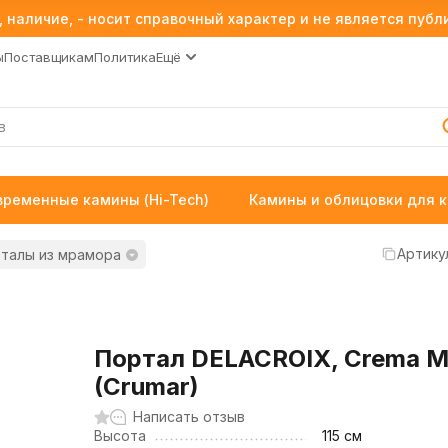
 наличие, - носит справочный характер и не является пуб
ы
Поставщикам
Политика
Ещё
временные камины (Hi-Tech)
Камины и облицовки для 
Артику
талы из мрамора
Портал DELACROIX, Crema Ma
(Crumar)
Написать отзыв
Высота
115 см