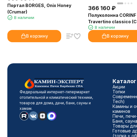
Портал BORGES, Onix Honey
366 160
₽
(Crumar)
Полуколонна CORINF
В наличии
Travertino classico (
В наличии
В корзину
В корзину
Каталог
Акции
Топки
Федеральный интернет-гипермаркет
Современны
отопительной и климатический техники,
Tech)
товаров для дома, дачи, бани, сауны и
Камины и о
хамам.
каминов
Печи, печи
Баня, саун
Товары для
Готовые д
(топка + о