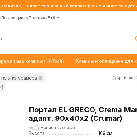
 наличие, - носит справочный характер и не является пуб
ы
Поставщикам
Политика
Ещё
временные камины (Hi-Tech)
Камины и облицовки для 
Артикул:
C
талы из мрамора
r)
Портал EL GRECO, Crema Marf
адапт. 90х40х2 (Crumar)
Написать отзыв
Высота
109 см