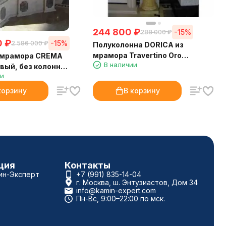
244 800
₽
-15%
288 000
₽
0
₽
-15%
2 586 000
₽
Полуколонна DORICA из
мрамора Travertino Oro
 мрамора CREMA
В наличии
(Crumar)
вый, без колонн
ии
корзину
В корзину
ция
Контакты
ин-Эксперт
+7 (991) 835-14-04
г. Москва, ш. Энтузиастов, Дом 34
info@kamin-expert.com
Пн-Вс, 9:00–22:00 по мск.