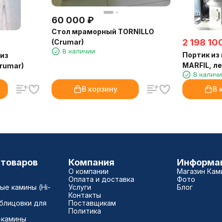
60 000
₽
Стол мраморный TORNILLO
2 198 10
(Crumar)
В наличии
Портик из
 из
MARFIL, ле
Crumar)
В налич
(Crumar)
В корзину
В 
 товаров
Компания
Информа
О компании
Магазин Кам
Оплата и доставка
Фото
е камины (Hi-
Услуги
Блог
Контакты
блицовки для
Поставщикам
Политика
-камины