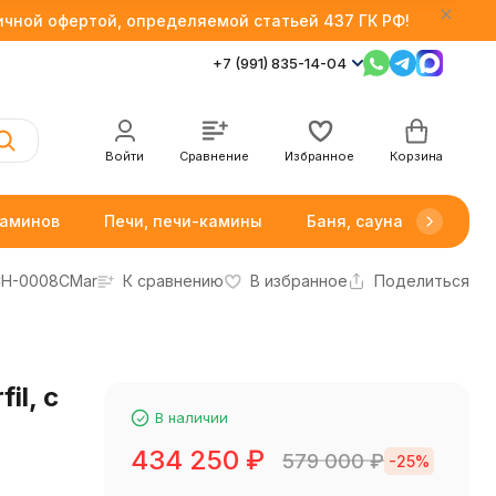
личной офертой, определяемой статьей 437 ГК РФ!
+7 (991) 835-14-04
Войти
Сравнение
Избранное
Корзина
каминов
Печи, печи-камины
Баня, сауна
Товар
H-0008CMar
К сравнению
В избранное
Поделиться
il, с
В наличии
434 250
₽
579 000
₽
-25%