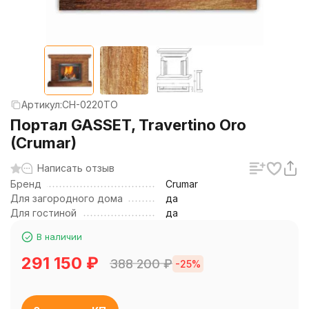
Артикул:
CH-0220TO
Портал GASSET, Travertino Oro
(Crumar)
Написать отзыв
Бренд
Crumar
Для загородного дома
да
Для гостиной
да
В наличии
291 150
₽
388 200
₽
-25%