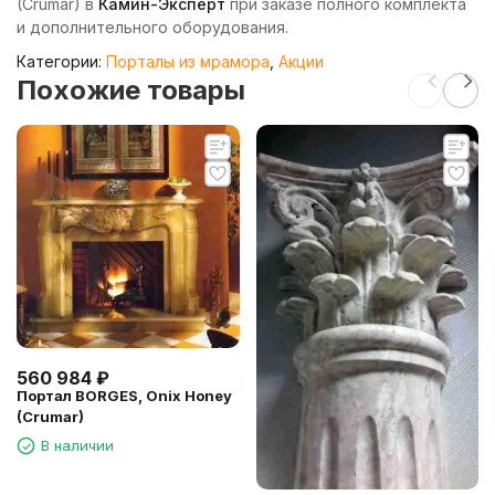
(Crumar) в
Камин-Эксперт
при заказе полного комплекта
и дополнительного оборудования.
Категории:
Порталы из мрамора
,
Акции
Похожие товары
560 984
₽
Портал BORGES, Onix Honey
(Crumar)
В наличии