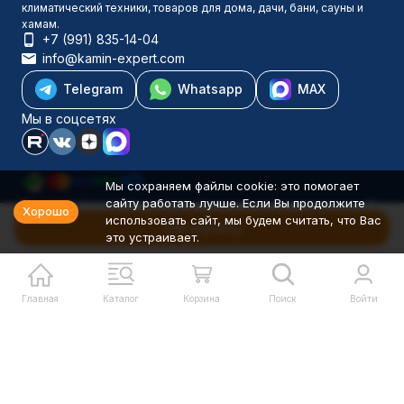
климатический техники, товаров для дома, дачи, бани, сауны и
хамам.
+7 (991) 835-14-04
info@kamin-expert.com
Telegram
Whatsapp
MAX
Мы в соцсетях
Мы сохраняем файлы cookie: это помогает
сайту работать лучше. Если Вы продолжите
Каталог товаров
Хорошо
использовать сайт, мы будем считать, что Вас
Компания
В корзину
это устраивает.
Информация
Политика персональных данных
© 2001-2026 Камин-Эксперт ИП Понюхов В. А. ОГРНИП
326527500040181
Главная
Каталог
Корзина
Поиск
Войти