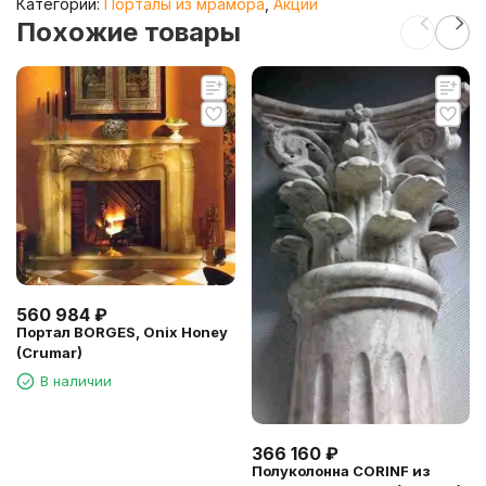
Категории:
Порталы из мрамора
,
Акции
Похожие товары
560 984
₽
Портал BORGES, Onix Honey
(Crumar)
В наличии
366 160
₽
Полуколонна CORINF из