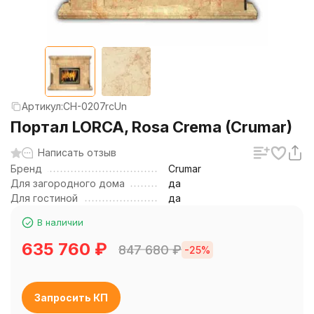
Артикул:
CH-0207rcUn
Портал LORCA, Rosa Crema (Crumar)
Написать отзыв
Бренд
Crumar
Для загородного дома
да
Для гостиной
да
В наличии
635 760
₽
847 680
₽
-25%
Запросить КП