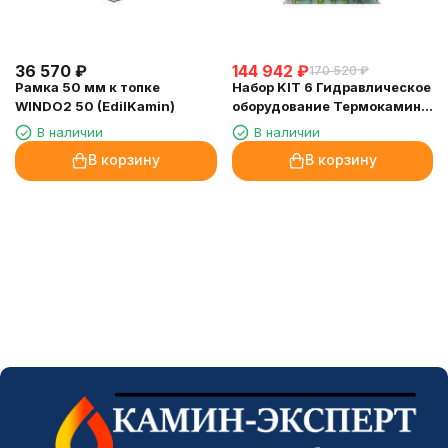
36 570
₽
144 942
₽
170 520
₽
Рамка 50 мм к топке
Набор KIT 6 Гидравлическое
WINDO2 50 (EdilKamin)
оборудование Термокамин с
производством непитьевой
В наличии
В наличии
горячей воды (EdilKamin)
В корзину
В корзину