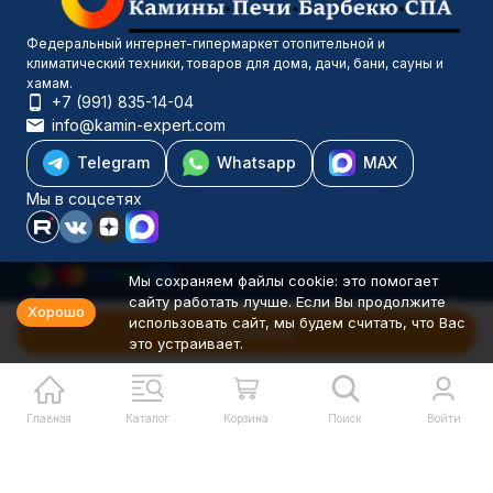
Федеральный интернет-гипермаркет отопительной и
климатический техники, товаров для дома, дачи, бани, сауны и
хамам.
+7 (991) 835-14-04
info@kamin-expert.com
Telegram
Whatsapp
MAX
Мы в соцсетях
Мы сохраняем файлы cookie: это помогает
сайту работать лучше. Если Вы продолжите
Каталог товаров
Хорошо
использовать сайт, мы будем считать, что Вас
Компания
В корзину
это устраивает.
Информация
Политика персональных данных
© 2001-2026 Камин-Эксперт ИП Понюхов В. А. ОГРНИП
326527500040181
Главная
Каталог
Корзина
Поиск
Войти