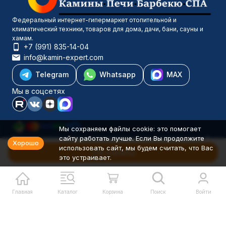
Федеральный интернет-гипермаркет отопительной и
климатический техники, товаров для дома, дачи, бани, сауны и
хамам.
+7 (991) 835-14-04
info@kamin-expert.com
Telegram
Whatsapp
MAX
Мы в соцсетях
Мы сохраняем файлы cookie: это помогает
сайту работать лучше. Если Вы продолжите
Каталог товаров
Хорошо
использовать сайт, мы будем считать, что Вас
Компания
В корзину
это устраивает.
Информация
Политика персональных данных
© 2001-2026 Камин-Эксперт ИП Понюхов В. А. ОГРНИП
326527500040181
Главная
Каталог
Корзина
Поиск
Войти