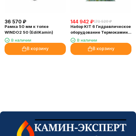
36 570
₽
144 942
₽
170 520
₽
Рамка 50 мм к топке
Набор KIT 6 Гидравлическое
WINDO2 50 (EdilKamin)
оборудование Термокамин с
производством непитьевой
В наличии
В наличии
горячей воды (EdilKamin)
В корзину
В корзину