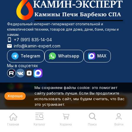
Федеральный интернет-гипермаркет отопительной и
климатический техники, товаров для дома, дачи, бани, сауны и
хамам.
+7 (991) 835-14-04
info@kamin-expert.com
Telegram
Whatsapp
MAX
Мы в соцсетях
Мы сохраняем файлы cookie: это помогает
сайту работать лучше. Если Вы продолжите
Каталог товаров
Хорошо
использовать сайт, мы будем считать, что Вас
Компания
В корзину
это устраивает.
Информация
Политика персональных данных
© 2001-2026 Камин-Эксперт ИП Понюхов В. А. ОГРНИП
326527500040181
Главная
Каталог
Корзина
Поиск
Войти