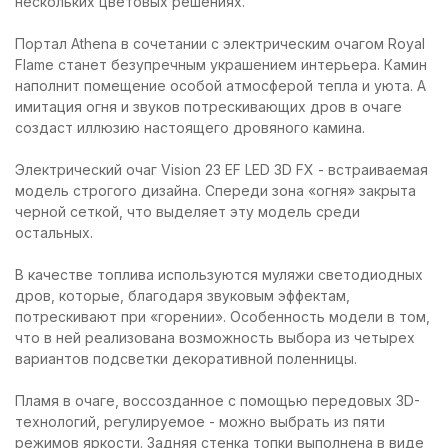
нескольких цветовых решениях.
Портал Athena в сочетании с электрическим очагом Royal
Flame станет безупречным украшением интерьера. Камин
наполнит помещение особой атмосферой тепла и уюта. А
имитация огня и звуков потрескивающих дров в очаге
создаст иллюзию настоящего дровяного камина.
Электрический очаг Vision 23 EF LED 3D FX - встраиваемая
модель строгого дизайна. Спереди зона «огня» закрыта
черной сеткой, что выделяет эту модель среди
остальных.
В качестве топлива используются муляжи светодиодных
дров, которые, благодаря звуковым эффектам,
потрескивают при «горении». Особенность модели в том,
что в ней реализована возможность выбора из четырех
вариантов подсветки декоративной поленницы.
Пламя в очаге, воссозданное с помощью передовых 3D-
технологий, регулируемое - можно выбрать из пяти
режимов яркости. Задняя стенка топки выполнена в виде