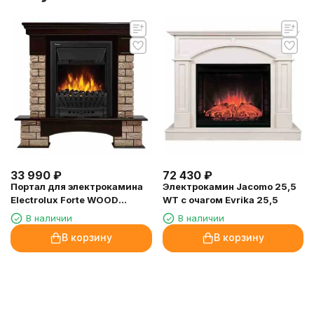
33 990
₽
72 430
₽
Портал для электрокамина
Электрокамин Jacomo 25,5
Electrolux Forte WOOD
WT с очагом Evrika 25,5
Classic каменный дуб
В наличии
В наличии
коричневый, шпон темный
В корзину
В корзину
дуб