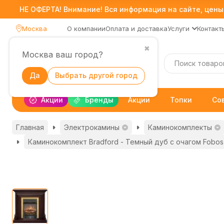
НЕ ОФЕРТА! Внимание! Вся информация на сайте, цены,
Москва
О компании
Оплата и доставка
Услуги
Контакт
✖
Москва ваш город?
Каталог
Да
Выбрать другой город
Акции
Бренды
Акции
Топки
Со
Главная
Электрокамины
Каминокомплекты
Каминокомплект Bradford - Темный дуб с очагом Fobos