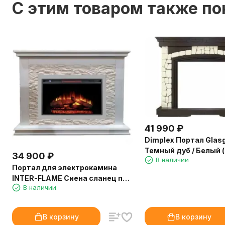
C этим товаром также п
41 990
₽
Dimplex Портал Glas
Темный дуб / Белый 
34 900
₽
В наличии
1070 мм)
Портал для электрокамина
INTER-FLAME Сиена сланец под
В наличии
Foton 26 QZ белый
В корзину
В корзину