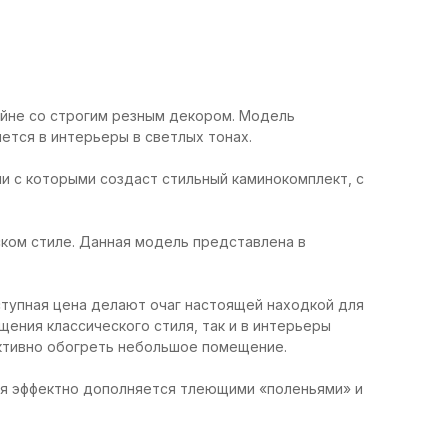
айне со строгим резным декором. Модель
ется в интерьеры в светлых тонах.
ии с которыми создаст стильный каминокомплект, с
ском стиле. Данная модель представлена в
ступная цена делают очаг настоящей находкой для
щения классического стиля, так и в интерьеры
ктивно обогреть небольшое помещение.
рая эффектно дополняется тлеющими «поленьями» и