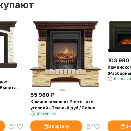
окупают
103 980
Каминоком
(Разборный
В налич
очагом Vis
gow -
(Высота
55 980
₽
Каминокомплект Pierre Luxe
угловой - Темный дуб / Сланец
В наличии
с очагом Fobos FX M Black RC
В корзину
В 