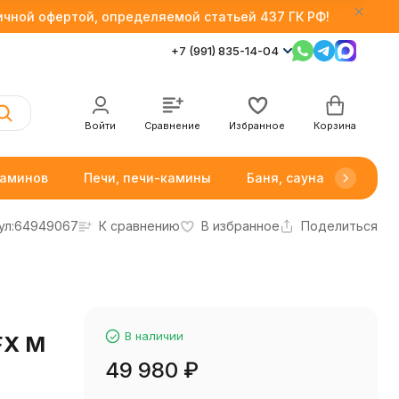
личной офертой, определяемой статьей 437 ГК РФ!
+7 (991) 835-14-04
Войти
Сравнение
Избранное
Корзина
каминов
Печи, печи-камины
Баня, сауна
Товар
ул:
64949067
К сравнению
В избранное
Поделиться
В наличии
FX M
49 980
₽