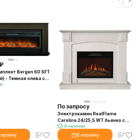
₽
плект Bergen 60 SFT
) - Темная олива с
ии
ion 60 LOG LED
По запросу
Электрокамин RealFlame
Carolina 24/25,5 WT бьянко с
В наличии
очагом Kendal 24
корзину
В корзину