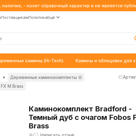
 наличие, - носит справочный характер и не является пуб
ы
Поставщикам
Политика
Ещё
временные камины (Hi-Tech)
Камины и облицовки для 
Артик
Деревянные каминокомплекты
 FX M Brass
Каминокомплект Bradford -
Темный дуб с очагом Fobos 
Brass
Написать отзыв