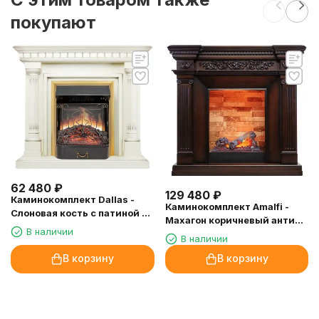
покупают
62 480
₽
129 480
₽
Каминокомплект Dallas -
Каминокомплект Amalfi -
Слоновая кость с патиной с
Махагон коричневый антик с
очагом Majestic FX Brass
В наличии
очагом Cassette 400 NH
В наличии
В корзину
В корзину