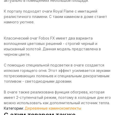
актуально в помещениях небольшой площади.
К порталу подходят очаги Royal Flame с имитацией
реалистичного пламени. С таким камином в доме станет
намного уютнее.
Классический очаг Fobos FX имеет два варианта
воплощения цветовых решений - строгий черный и
изысканный золотой. Данная модель представлена в
черном цвете.
С помощью специальной подсветки в очаге создается
иллюзия горящего огня. Этот эффект усиливается звуками
потрескивающих поленьев и специальным декоративным
топливом - светодиодными дровами.
В очаге также реализована функция обогрева, которая
имеет 2-ступенчатый режим, поэтому в холодные дни его
можно использовать как дополнительный источник тепла.
Категории:
Деревянные каминокомплекты
C этим товаром также