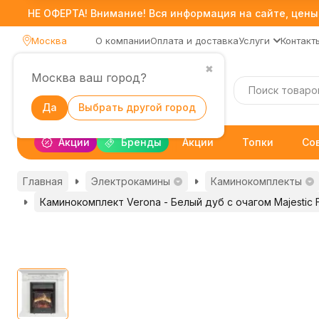
НЕ ОФЕРТА! Внимание! Вся информация на сайте, цены,
Москва
О компании
Оплата и доставка
Услуги
Контакт
✖
Москва ваш город?
Каталог
Да
Выбрать другой город
Акции
Бренды
Акции
Топки
Со
Главная
Электрокамины
Каминокомплекты
Каминокомплект Verona - Белый дуб с очагом Majestic 