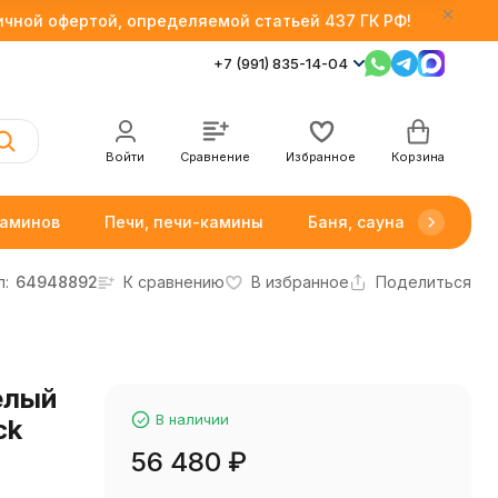
личной офертой, определяемой статьей 437 ГК РФ!
+7 (991) 835-14-04
Войти
Сравнение
Избранное
Корзина
каминов
Печи, печи-камины
Баня, сауна
Товар
л:
64948892
К сравнению
В избранное
Поделиться
елый
В наличии
ck
56 480
₽