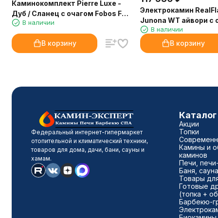
Каминокомплект Pierre Luxe -
Электрокамин RealF
Дуб / Сланец с очагом Fobos FX
Junona WT айвори с 
В наличии
Black
В наличии
Oregan
В корзину
В корзину
Каталог
Акции
Топки
Федеральный интернет-гипермаркет
Современны
отопительной и климатический техники,
Камины и о
товаров для дома, дачи, бани, сауны и
каминов
хамам.
Печи, печи
Баня, саун
Товары для
Готовые д
(топка + о
Барбекю-г
Электрока
Биокамины