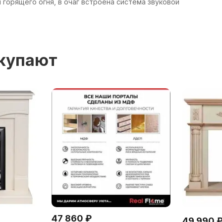
 горящего огня, в очаг встроена система звуковой
окупают
47 860
₽
49 990