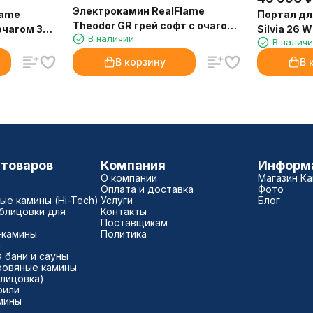
Электрокамин RealFlame
lame
Портал дл
Theodor GR грей софт с очагом
очагом 3D
Silvia 26 
В наличии
Majestic Lux Black RC
В налич
бежевой п
В корзину
В 
 товаров
Компания
Информ
О компании
Магазин К
Оплата и доставка
Фото
е камины (Hi-Tech)
Услуги
Блог
блицовки для
Контакты
Поставщикам
-камины
Политика
а
 бани и сауны
ровяные камины
блицовка)
рили
мины