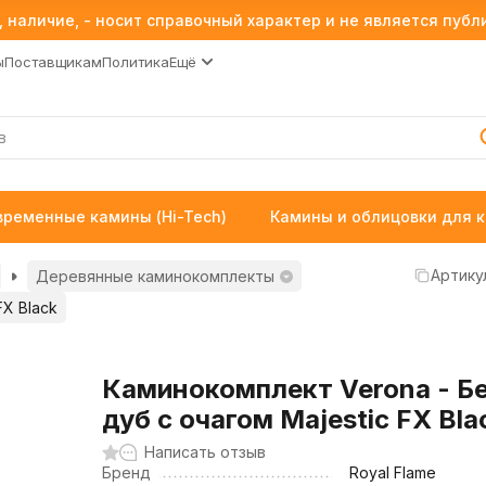
 наличие, - носит справочный характер и не является пуб
ы
Поставщикам
Политика
Ещё
временные камины (Hi-Tech)
Камины и облицовки для 
Артику
Деревянные каминокомплекты
FX Black
Каминокомплект Verona - Б
дуб с очагом Majestic FX Bla
Написать отзыв
Бренд
Royal Flame