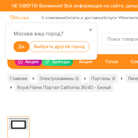
НЕ ОФЕРТА! Внимание! Вся информация на сайте, цены,
Москва
О компании
Оплата и доставка
Услуги
Контакт
✖
Москва ваш город?
Каталог
Да
Выбрать другой город
Акции
Бренды
Акции
Топки
Со
Главная
Электрокамины
Порталы
Лин
Royal Flame Портал California 36/40 - Белый