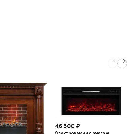
46 500
₽
Электрокамин с очагом