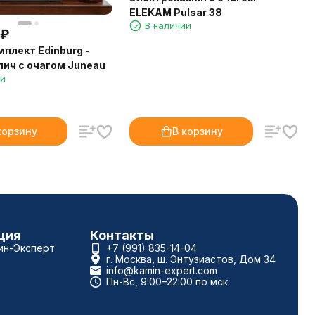
ELEKAM Pulsar 38
В наличии
₽
плект Edinburg -
пич с очагом Juneau
ии
корзину
В корзину
ция
Контакты
ин-Эксперт
+7 (991) 835-14-04
г. Москва, ш. Энтузиастов, Дом 34
info@kamin-expert.com
Пн-Вс, 9:00–22:00 по мск.