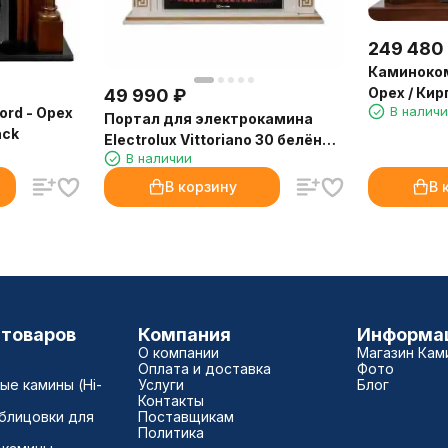
249 480
Каминоком
Орех / Кир
49 990
₽
В налич
rd - Орех
Портал для электрокамина
ack
Electrolux Vittoriano 30 белёный
В наличии
дуб с золотой патиной
В корзину
В 
 товаров
Компания
Информа
О компании
Магазин Кам
Оплата и доставка
Фото
е камины (Hi-
Услуги
Блог
Контакты
блицовки для
Поставщикам
Политика