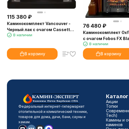
115 380
₽
Каминокомплект Vancouver -
76 480
₽
Черный лак с очагом Cassette
Каминокомплект Oxfo
В наличии
400 LNH-INT PS (без дров)
с очагом Fobos FX Bl
В наличии
В корзину
В корзину
Каталог
Акции
Топки
Федеральный интернет-гипермаркет
Современны
отопительной и климатический техники,
Tech)
товаров для дома, дачи, бани, сауны и
Камины и о
хамам.
каминов