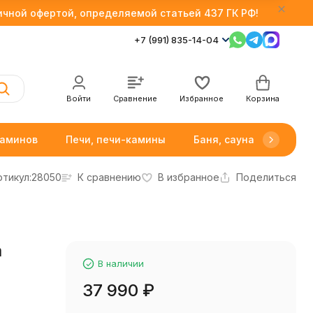
личной офертой, определяемой статьей 437 ГК РФ!
+7 (991) 835-14-04
Войти
Сравнение
Избранное
Корзина
каминов
Печи, печи-камины
Баня, сауна
Товар
ртикул:
28050
К сравнению
В избранное
Поделиться
a
В наличии
37 990
₽