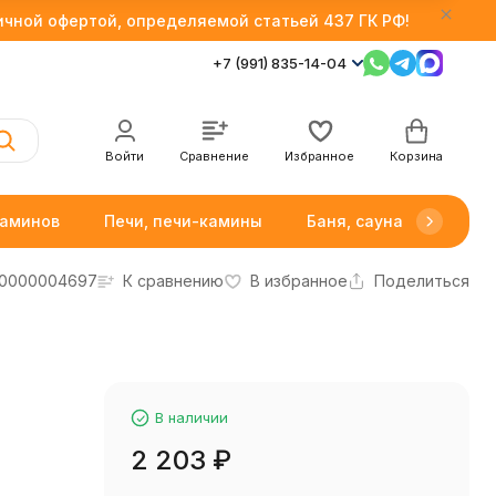
личной офертой, определяемой статьей 437 ГК РФ!
+7 (991) 835-14-04
Войти
Сравнение
Избранное
Корзина
каминов
Печи, печи-камины
Баня, сауна
Товар
0000004697
К сравнению
В избранное
Поделиться
В наличии
2 203
₽