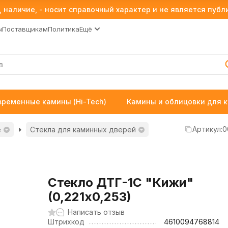
 наличие, - носит справочный характер и не является пуб
ы
Поставщикам
Политика
Ещё
временные камины (Hi-Tech)
Камины и облицовки для 
Артикул:
0
е
Стекла для каминных дверей
Стекло ДТГ-1С "Кижи"
(0,221х0,253)
Написать отзыв
Штрихкод
4610094768814