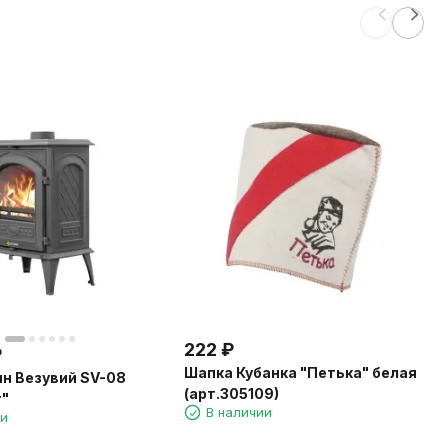
222
₽
₽
Шапка Кубанка "Петька" белая
н Везувий SV-08
(арт.305109)
т"
В наличии
ии