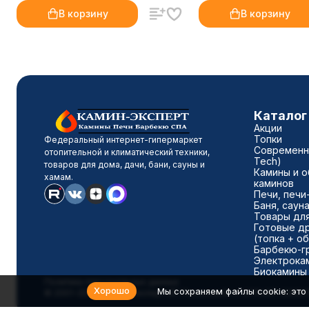
В корзину
В корзину
Каталог
Акции
Топки
Федеральный интернет-гипермаркет
Современны
отопительной и климатический техники,
Tech)
товаров для дома, дачи, бани, сауны и
Камины и о
хамам.
каминов
Печи, печи
Баня, саун
Товары для
Готовые д
(топка + о
Барбекю-г
Электрока
Биокамины
Политика персональных данных
Хорошо
Мы сохраняем файлы cookie: это 
© 2001-2026 Камин-Эксперт ИП Понюхов В. А. ОГРНИП 32652