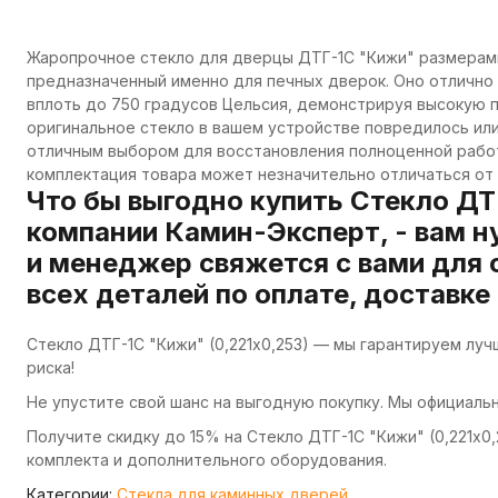
Жаропрочное стекло для дверцы ДТГ-1С "Кижи" размерами
предназначенный именно для печных дверок. Оно отлично
вплоть до 750 градусов Цельсия, демонстрируя высокую 
оригинальное стекло в вашем устройстве повредилось или
отличным выбором для восстановления полноценной работ
комплектация товара может незначительно отличаться от 
Что бы выгодно купить Стекло ДТГ
компании Камин-Эксперт, - вам н
и менеджер свяжется с вами для 
всех деталей по оплате, доставке
Стекло ДТГ-1С "Кижи" (0,221х0,253) — мы гарантируем лу
риска!
Не упустите свой шанс на выгодную покупку. Мы официаль
Получите скидку до 15% на Стекло ДТГ-1С "Кижи" (0,221х0,
комплекта и дополнительного оборудования.
Категории:
Стекла для каминных дверей