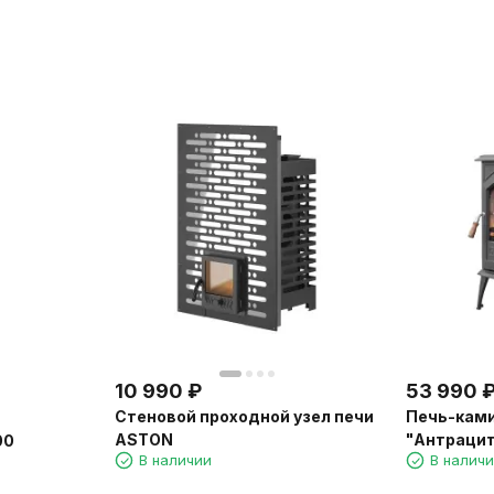
10 990
₽
53 990
Стеновой проходной узел печи
Печь-ками
ASTON
"Антраци
00
В наличии
В налич