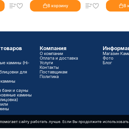
В корзину
В 
 товаров
Компания
Информа
О компании
Магазин Кам
Оплата и доставка
Фото
е камины (Hi-
Услуги
Блог
Контакты
блицовки для
Поставщикам
Политика
-камины
а
 бани и сауны
ровяные камины
блицовка)
рили
мины
помогает сайту работать лучше. Если Вы продолжите использовать с
7500040181