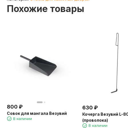
Похожие товары
800
₽
630
₽
Совок для мангала Везувий
Кочерга Везувий L-8
В наличии
(проволока)
В наличии