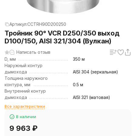
Артикул:
CCTRH90D200250
Тройник 90° VCR D250/350 выход
D100/150, AISI 321/304 (Вулкан)
Написать отзыв
D, мм
350 м
Наружный контур
дымохода
AISI 304 (зеркальная)
Толщина наружного
контура, мм
0.5 м
Внутренний контур
дымохода
AISI 321 (матовая)
Все характеристики
В наличии
9 963
₽