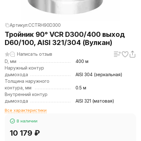
Артикул:
CCTRH90D300
Тройник 90° VCR D300/400 выход
D60/100, AISI 321/304 (Вулкан)
Написать отзыв
D, мм
400 м
Наружный контур
дымохода
AISI 304 (зеркальная)
Толщина наружного
контура, мм
0.5 м
Внутренний контур
дымохода
AISI 321 (матовая)
Все характеристики
В наличии
10 179
₽