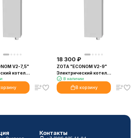
18 300
₽
NOM V2-7,5"
ZOTA "ECONOM V2-9"
ский котел
Электрический котел
ии
В наличии
 7,5кВт
(комплект) 9кВт
корзину
В корзину
ция
Контакты