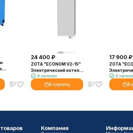
24 400
₽
17 900
₽
ки
ZOTA "ECONOM V2-15"
ZOTA "ECO
к
Электрический котел
Электриче
(LAVA)
В наличии
В налич
(комплект) 15кВт
(комплект)
В корзину
В 
 товаров
Компания
Информа