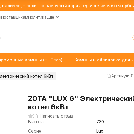
 наличие, - носит справочный характер и не является пуб
ы
Поставщикам
Политика
Ещё
временные камины (Hi-Tech)
Камины и облицовки для 
Артикул:
0
лектрический котел 6кВт
ZOTA "LUX 6" Электрически
котел 6кВт
Написать отзыв
Высота
730
Серия
Lux