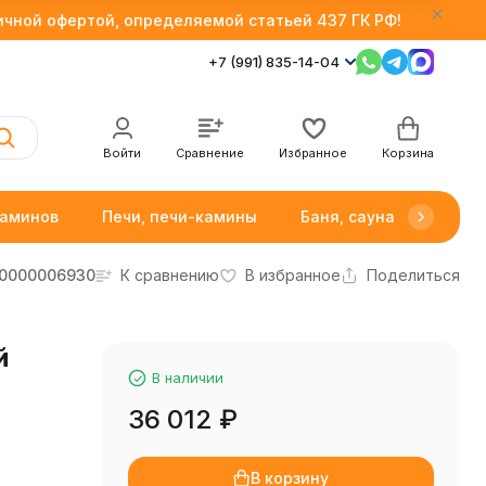
личной офертой, определяемой статьей 437 ГК РФ!
+7 (991) 835-14-04
Войти
Сравнение
Избранное
Корзина
каминов
Печи, печи-камины
Баня, сауна
Товар
0000006930
К сравнению
В избранное
Поделиться
й
В наличии
36 012
₽
В корзину