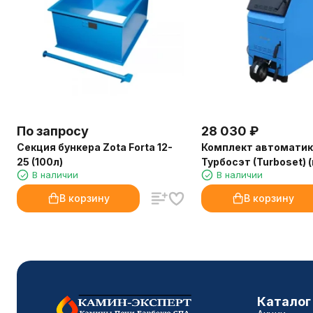
По запросу
28 030
₽
Секция бункера Zota Forta 12-
Комплект автомати
25 (100л)
Турбосэт (Turboset) (
В наличии
В наличии
BULAT18;23;28 Лава 
13;17;26)
В корзину
В корзину
Каталог