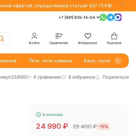
личной офертой, определяемой статьей 437 ГК РФ!
+7 (991) 835-14-04
Войти
Сравнение
Избранное
Корзина
каминов
Печи, печи-камины
Баня, сауна
Товар
тикул:
234560
К сравнению
В избранное
Поделиться
В наличии
24 990
₽
29 400
₽
-15%
)