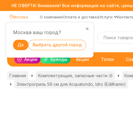
НЕ ОФЕРТА! Внимание! Вся информация на сайте, цены,
Москва
О компании
Оплата и доставка
Услуги
Контакт
✖
Москва ваш город?
Каталог
Да
Выбрать другой город
Акции
Бренды
Акции
Топки
Со
Главная
Комплектующие, запасные части
Ком
Электрогриль 59 см для Acquatondo, Idro (EdilKamin)