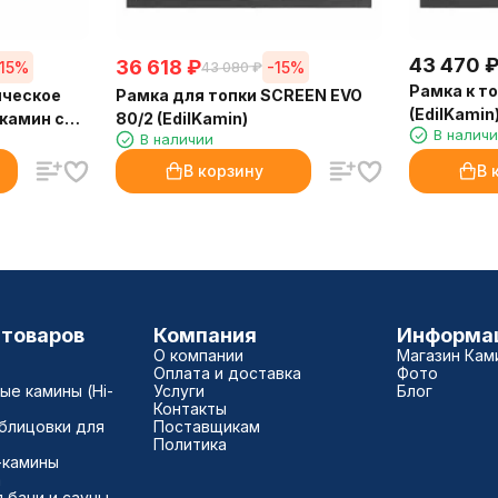
43 470
36 618
₽
-15%
-15%
43 080
₽
Рамка к т
ическое
Рамка для топки SCREEN EVO
(EdilKamin
камин с
80/2 (EdilKamin)
В налич
В наличии
итьевой
min)
В корзину
В 
 товаров
Компания
Информа
О компании
Магазин Кам
Оплата и доставка
Фото
е камины (Hi-
Услуги
Блог
Контакты
блицовки для
Поставщикам
Политика
-камины
а
 бани и сауны