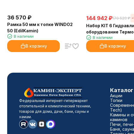
36 570
₽
144 942
₽
170 520
₽
Рамка 50 мм к топке WINDO2
Набор KIT 6 Гидравл
50 (EdilKamin)
оборудование Термо
В наличии
В наличии
производством неп
горячей воды (EdilKa
В корзину
В корзину
Каталог
Акции
Топки
Федеральный интернет-гипермаркет
Современны
отопительной и климатический техники,
Tech)
товаров для дома, дачи, бани, сауны и
Камины и о
хамам.
каминов
Печи, печи
Баня, саун
Товары для