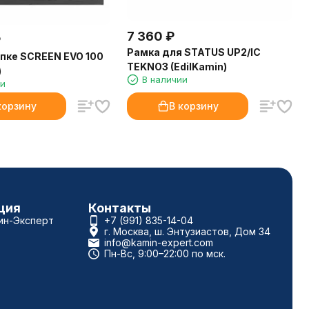
7 360
₽
₽
Рамка для STATUS UP2/IC
опке SCREEN EVO 100
TEKNO3 (EdilKamin)
)
В наличии
ии
корзину
В корзину
ция
Контакты
ин-Эксперт
+7 (991) 835-14-04
г. Москва, ш. Энтузиастов, Дом 34
info@kamin-expert.com
Пн-Вс, 9:00–22:00 по мск.