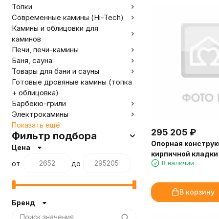
Топки
Современные камины (Hi-Tech)
Камины и облицовки для
каминов
Печи, печи-камины
Баня, сауна
Товары для бани и сауны
Готовые дровяные камины (топка
+ облицовка)
Барбекю-грили
Электрокамины
Показать ещё
295 205
₽
Фильтр подбора
Опорная конструк
Цена
кирпичной кладки
В наличии
от
до
60 3D (Palazzetti)
В корзину
Бренд