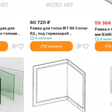
60 720
₽
59 364
ция для
Рамка для топок WT 86 Corner
Рамка к 
 к топкам
R/L, под термокороб
мм (Edil
В наличии
opalex HWT
(Palazzetti)
В нали
ti)
В корзину
В