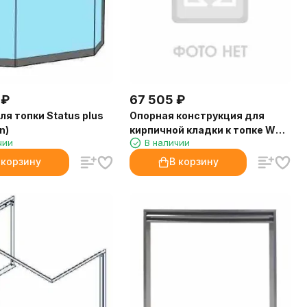
₽
67 505
₽
ля топки Status plus
Опорная конструкция для
n)
кирпичной кладки к топке WT
чии
В наличии
16:9 Front (Palazzetti)
 корзину
В корзину