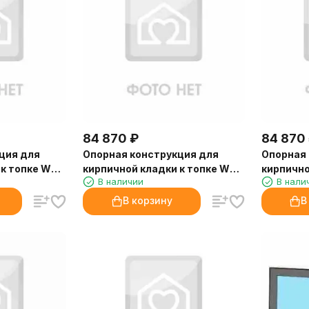
84 870
₽
84 870
ция для
Опорная конструкция для
Опорная 
 к топке WT
кирпичной кладки к топке WT
кирпично
В наличии
В нали
lazzetti)
78 Corner Left (Palazzetti)
78 Corner
В корзину
В