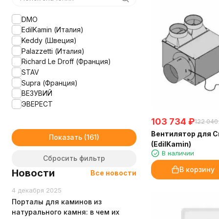
DMO
EdilKamin (Италия)
Keddy (Швеция)
Palazzetti (Италия)
Richard Le Droff (Франция)
STAV
Supra (Франция)
ВЕЗУВИЙ
ЭВЕРЕСТ
103 734
₽
122 040
Вентилятор для Cr
Показать
(EdilKamin)
В наличии
Сбросить фильтр
В корзину
Новости
Все новости
4 декабря 2025
Порталы для каминов из
натурального камня: в чем их