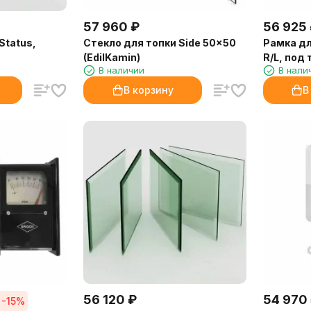
57 960
₽
56 925
Status,
Стекло для топки Side 50x50
Рамка дл
(EdilKamin)
R/L, под
В наличии
В нали
(Palazzett
В корзину
В
56 120
₽
54 970
-15%