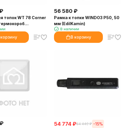
₽
56 580
₽
я топок WT 78 Corner
Рамка к топке WINDO3 P50, 50
 термокороб
мм (EdilKamin)
чии
В наличии
i)
 корзину
В корзину
₽
54 774
₽
-15%
64 440
₽