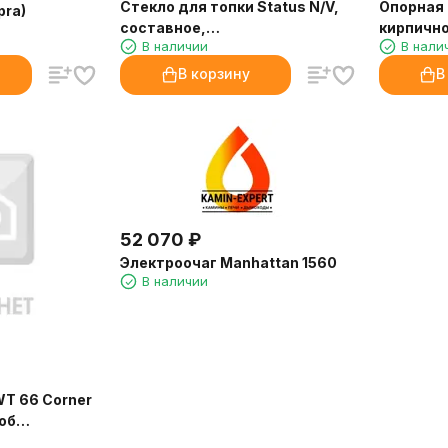
Стекло для топки Status N/V,
Опорная 
ra)
составное,
кирпично
В наличии
В нали
(240x460x240)x488h
66 Front 
(EdilKamin)
В корзину
В
52 070
₽
Электроочаг Manhattan 1560
В наличии
WT 66 Corner
об