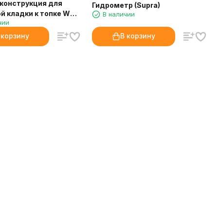
конструкция для
Гидрометр (Supra)
й кладки к топке WT
В наличии
чии
(Palazzetti)
 корзину
В корзину