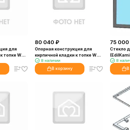
80 040
₽
75 000
ция для
Опорная конструкция для
Стекло д
 к топке WT
кирпичной кладки к топке WT
(EdilKami
В наличии
В нали
azzetti)
66 Corner Right (Palazzetti)
В корзину
В