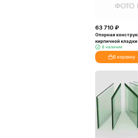
аромадиффузорах. Расход
сервисом!
экономичный, флакона 250 мл
Марина, Санкт-Петербург
хватит надолго.
63 710
₽
Доставка от «Камин-Эксперт»
быстрая, упаковка надёжная.
Опорная конструк
Обязательно закажем ещё!
кирпичной кладки
В наличии
WT 86 Front/Term
Марина, администратор
S86 Front (Palazzet
В корзину
медицинского центра, Иркутск