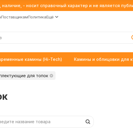
 наличие, - носит справочный характер и не является пуб
ы
Поставщикам
Политика
Ещё
временные камины (Hi-Tech)
Камины и облицовки для 
плектующие для топок
ок