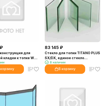
₽
83 145
₽
конструкция для
Стекло для топки TITANO PLUS
й кладки к топке WT
SX/DX, единое стекло
чии
В наличии
 Right (Palazzetti)
(EdilKamin)
 корзину
В корзину