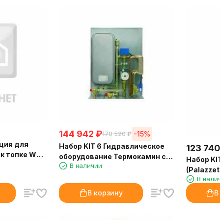
144 942
₽
-15%
170 520
₽
ция для
Набор KIT 6 Гидравлическое
123 74
 к топке WT
оборудование Термокамин с
Набор KI
В наличии
производством непитьевой
(Palazzett
горячей воды (EdilKamin)
В нали
В корзину
В