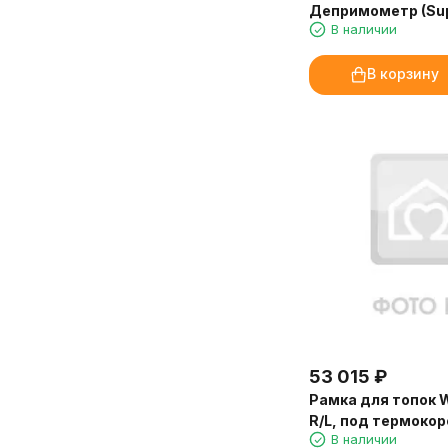
Депримометр (Sup
В наличии
В корзину
53 015
₽
Рамка для топок 
R/L, под термокор
В наличии
(Palazzetti)