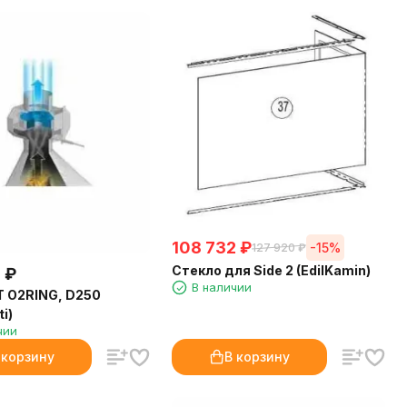
108 732
₽
-15%
127 920
₽
Стекло для Side 2 (EdilKamin)
0
₽
В наличии
T O2RING, D250
i)
чии
 корзину
В корзину