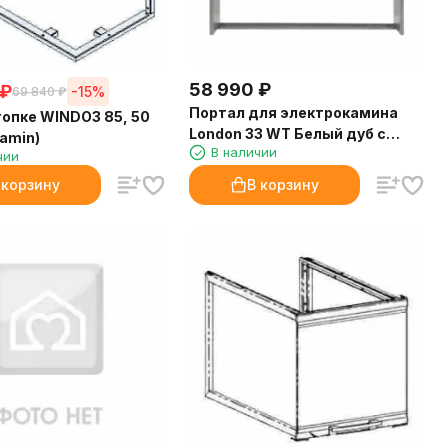
58 990
₽
₽
-15%
69 840
₽
Портал для электрокамина
топке WINDO3 85, 50
London 33 WT Белый дуб с
Kamin)
В наличии
бежевой патиной
чии
 корзину
В корзину