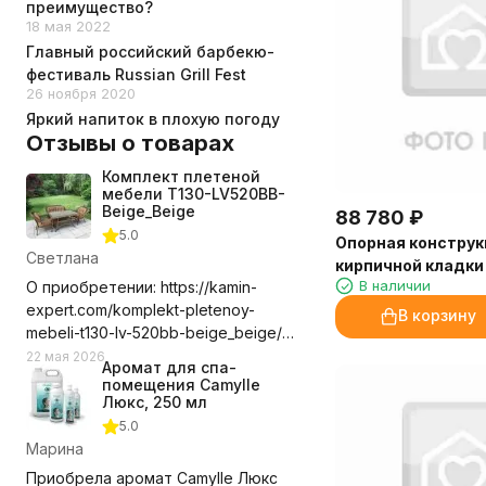
преимущество?
18 мая 2022
Главный российский барбекю-
фестиваль Russian Grill Fest
26 ноября 2020
Яркий напиток в плохую погоду
Отзывы о товарах
Комплект плетеной
мебели T130-LV520BB-
Beige_Beige
88 780
₽
5.0
Опорная конструк
Светлана
кирпичной кладки
В наличии
О приобретении: https://kamin-
86 Corner Right (Pa
expert.com/komplekt-pletenoy-
В корзину
mebeli-t130-lv-520bb-beige_beige/
Долго выбирала где приобрести
22 мая 2026
Аромат для спа-
этот комплект мебели, сравнивала
помещения Camylle
цены с учетом доставки. Выбор
Люкс, 250 мл
компании оказался правильным.
5.0
Доставили в срок, удобное для нас
Марина
время, помогли с разгрузкой.
Приобрела аромат Camylle Люкс