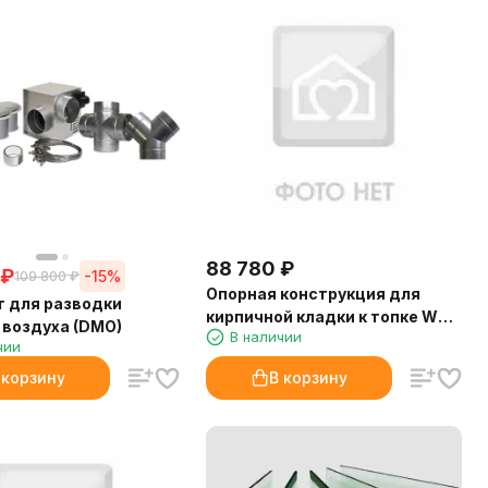
88 780
₽
₽
-15%
109 800
₽
Опорная конструкция для
 для разводки
кирпичной кладки к топке WT
 воздуха (DMO)
В наличии
86 Corner Left (Palazzetti)
чии
 корзину
В корзину