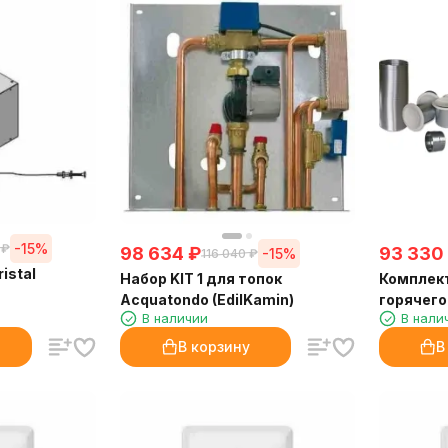
-15%
₽
98 634
₽
93 330
-15%
116 040
₽
istal
Набор KIT 1 для топок
Комплект
Acquatondo (EdilKamin)
горячего
В наличии
В нали
В корзину
В