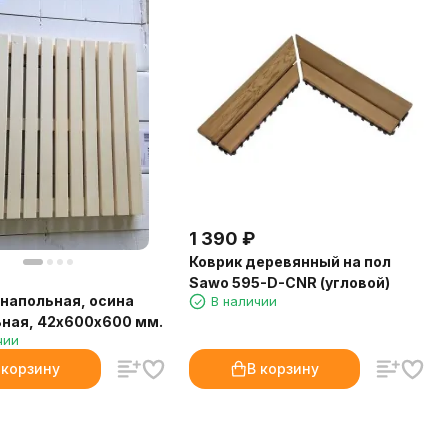
1 390
₽
Коврик деревянный на пол
Sawo 595-D-CNR (угловой)
напольная, осина
В наличии
ная, 42х600х600 мм.
чии
 корзину
В корзину