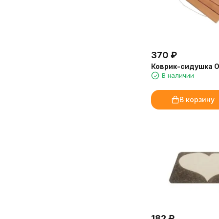
оставляет следов на мебели и в
Очень довольна покупкой и
аромадиффузорах. Расход
сервисом!
экономичный, флакона 250 мл
Марина, Санкт-Петербург
хватит надолго.
370
₽
Доставка от «Камин-Эксперт»
быстрая, упаковка надёжная.
Коврик-сидушка О
Обязательно закажем ещё!
В наличии
Марина, администратор
В корзину
медицинского центра, Иркутск
182
₽