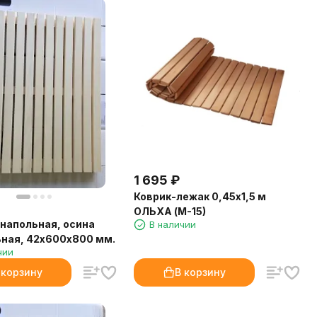
1 695
₽
Коврик-лежак 0,45х1,5 м
ОЛЬХА (М-15)
напольная, осина
В наличии
ная, 42х600х800 мм.
чии
 корзину
В корзину