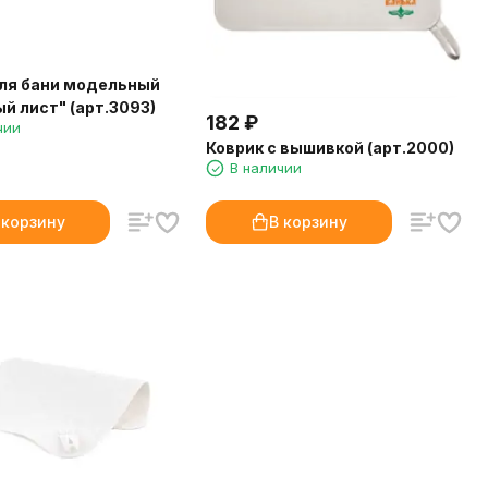
ля бани модельный
й лист" (арт.3093)
182
₽
чии
Коврик с вышивкой (арт.2000)
В наличии
 корзину
В корзину