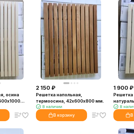
2 150
₽
1 900
₽
я, осина
Решетка напольная,
Решетка 
600х1000
термоосина, 42х600х800 мм.
натураль
В наличии
В нали
В корзину
В