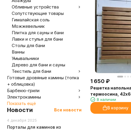
Абажуры
Обливные устройства
Сопутствующие товары
Гималайская соль
Можжевельник
Плитка для сауны и бани
Лавки и стулья для бани
Столы для бани
Ванны
Умывальники
Дерево для бани и сауны
Текстиль для бани
Готовые дровяные камины (топка
1 650
₽
+ облицовка)
Решетка напольна
Барбекю-грили
термоосина, 42х
Электрокамины
В наличии
Показать ещё
В корзину
Новости
Все новости
4 декабря 2025
Порталы для каминов из