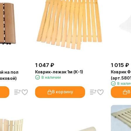
1 047
₽
1 015
₽
Коврик-лежак 1м (К-1)
Коврик 
й на пол
В наличии
(арт.5801
оковой)
В нали
В корзину
В