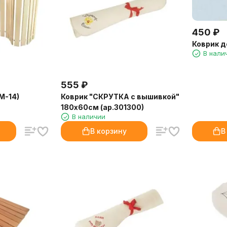
450
₽
Коврик 
В нали
555
₽
М-14)
Коврик "СКРУТКА с вышивкой"
180х60см (ар.301300)
В наличии
В корзину
В