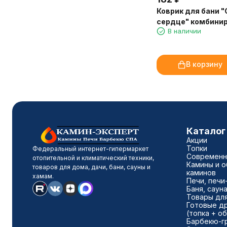
Коврик для бани 
сердце" комбини
В наличии
(арт.3047)
В корзину
Каталог
Акции
Топки
Федеральный интернет-гипермаркет
Современны
отопительной и климатический техники,
Камины и о
товаров для дома, дачи, бани, сауны и
каминов
хамам.
Печи, печи
Баня, саун
Товары для
Готовые д
(топка + о
Барбекю-г