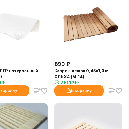
890
₽
ФЕТР натуральный
Коврик-лежак 0,45х1,0 м
)
ОЛЬХА (М-14)
чии
В наличии
 корзину
В корзину