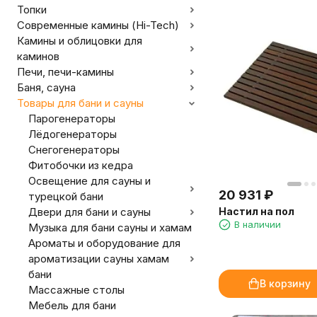
Топки
Современные камины (Hi-Tech)
Камины и облицовки для
каминов
Печи, печи-камины
Баня, сауна
Товары для бани и сауны
Парогенераторы
Лёдогенераторы
Снегогенераторы
Фитобочки из кедра
Освещение для сауны и
20 931
₽
турецкой бани
Настил на пол
Двери для бани и сауны
В наличии
Музыка для бани сауны и хамам
Ароматы и оборудование для
ароматизации сауны хамам
бани
В корзину
Массажные столы
Мебель для бани