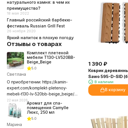
натурального камня: в чем их
преимущество?
18 мая 2022
Главный российский барбекю-
фестиваль Russian Grill Fest
26 ноября 2020
Яркий напиток в плохую погоду
Отзывы о товарах
Комплект плетеной
мебели T130-LV520BB-
Beige_Beige
1 390
₽
5.0
Коврик деревянны
Светлана
Sawo 595-D-SID (б
В наличии
О приобретении: https://kamin-
expert.com/komplekt-pletenoy-
В корзину
mebeli-t130-lv-520bb-beige_beige/
Долго выбирала где приобрести
22 мая 2026
Аромат для спа-
этот комплект мебели, сравнивала
помещения Camylle
цены с учетом доставки. Выбор
Люкс, 250 мл
компании оказался правильным.
5.0
Доставили в срок, удобное для нас
Марина