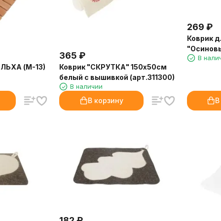
269
₽
Коврик д
"Осиновы
365
₽
В нали
ЛЬХА (М-13)
Коврик "СКРУТКА" 150х50см
белый с вышивкой (арт.311300)
В наличии
В корзину
В
182
₽