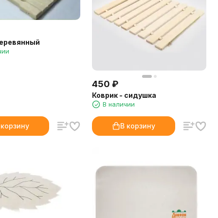
деревянный
чии
450
₽
Коврик - сидушка
В наличии
 корзину
В корзину