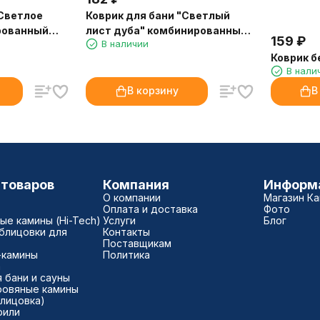
"Светлое
Коврик для бани "Светлый
рованный
лист дуба" комбинированный
159
₽
В наличии
(арт.3041)
Коврик б
В нали
В корзину
В
 товаров
Компания
Информ
О компании
Магазин К
Оплата и доставка
Фото
е камины (Hi-Tech)
Услуги
Блог
блицовки для
Контакты
Поставщикам
-камины
Политика
а
 бани и сауны
ровяные камины
блицовка)
рили