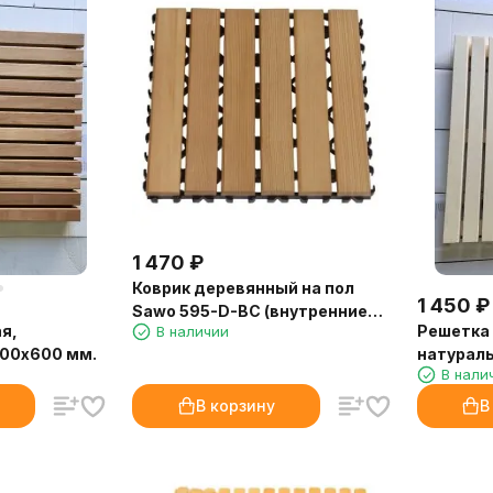
1 470
₽
Коврик деревянный на пол
1 450
₽
Sawo 595-D-BC (внутренние
я,
Решетка 
В наличии
блоки)
600х600 мм.
натураль
В нали
В корзину
В