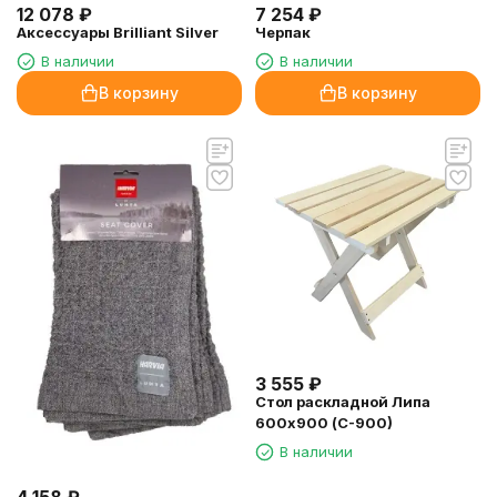
12 078
₽
7 254
₽
Аксессуары Brilliant Silver
Черпак
В наличии
В наличии
В корзину
В корзину
3 555
₽
Стол раскладной Липа
600х900 (С-900)
В наличии
4 158
₽