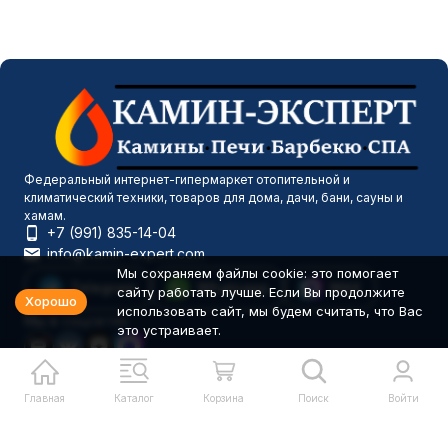
Федеральный интернет-гипермаркет отопительной и
климатический техники, товаров для дома, дачи, бани, сауны и
хамам.
+7 (991) 835-14-04
info@kamin-expert.com
Мы сохраняем файлы cookie: это помогает
Telegram
Whatsapp
MAX
сайту работать лучше. Если Вы продолжите
Хорошо
использовать сайт, мы будем считать, что Вас
Мы в соцсетях
это устраивает.
Главная
Каталог
Корзина
Поиск
Войти
Каталог товаров
Компания