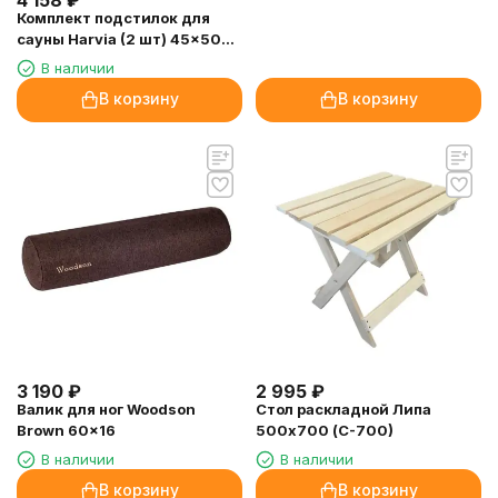
Комплект подстилок для
сауны Harvia (2 шт) 45x50
см
В наличии
В корзину
В корзину
3 190
₽
2 995
₽
Валик для ног Woodson
Стол раскладной Липа
Brown 60x16
500х700 (С-700)
В наличии
В наличии
В корзину
В корзину