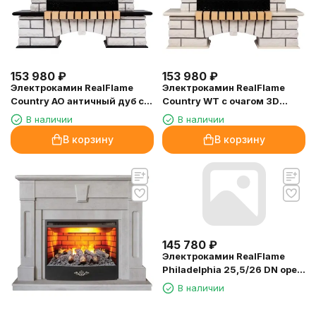
153 980
₽
153 980
₽
Электрокамин RealFlame
Электрокамин RealFlame
Country AO античный дуб с
Country WT с очагом 3D
очагом 3D Firestar 25,5
Firestar 25,5
В наличии
В наличии
В корзину
В корзину
145 780
₽
Электрокамин RealFlame
Philadelphia 25,5/26 DN орех
с очагом 3D Firestar 25,5
В наличии