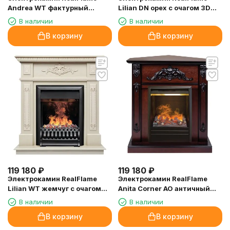
Andrea WT фактурный
Lilian DN орех с очагом 3D
белый с очагом 3D Oregan
Oregan
В наличии
В наличии
В корзину
В корзину
119 180
₽
119 180
₽
Электрокамин RealFlame
Электрокамин RealFlame
Lilian WT жемчуг с очагом
Anita Corner AO античный
3D Oregan
дуб с очагом 3D Olympic
В наличии
В наличии
В корзину
В корзину