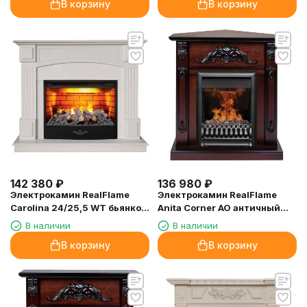
В корзину
В корзину
142 380
₽
136 980
₽
Электрокамин RealFlame
Электрокамин RealFlame
Carolina 24/25,5 WT бьянко с
Anita Corner AO античный
очагом 3D Firestar 25,5
дуб с очагом 3D Oregan
В наличии
В наличии
В корзину
В корзину