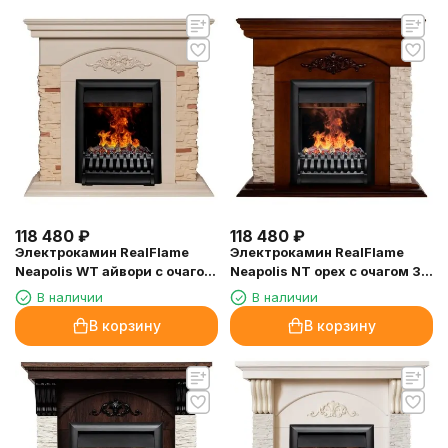
118 480
₽
118 480
₽
Электрокамин RealFlame
Электрокамин RealFlame
Neapolis WT айвори с очагом
Neapolis NT орех с очагом 3D
3D Oregan
Oregan
В наличии
В наличии
В корзину
В корзину