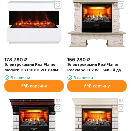
178 780
₽
156 280
₽
Электрокамин RealFlame
Электрокамин RealFlame
Modern CST1000 WT белый
Rockland Lux WT белый дуб
с очагом 3D Cassette 1000
с золотой патиной с очагом
В наличии
В наличии
3D Firestar 25,5
В корзину
В корзину