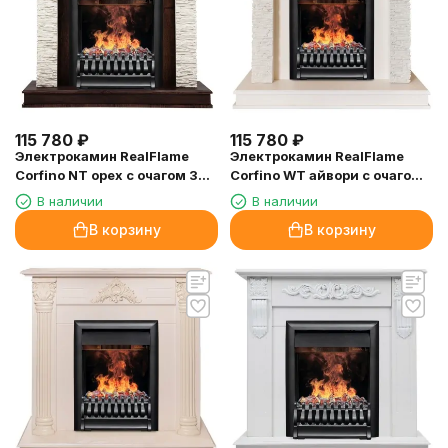
115 780
₽
115 780
₽
Электрокамин RealFlame
Электрокамин RealFlame
Corfino NT орех с очагом 3D
Corfino WT айвори с очагом
Oregan
3D Oregan
В наличии
В наличии
В корзину
В корзину