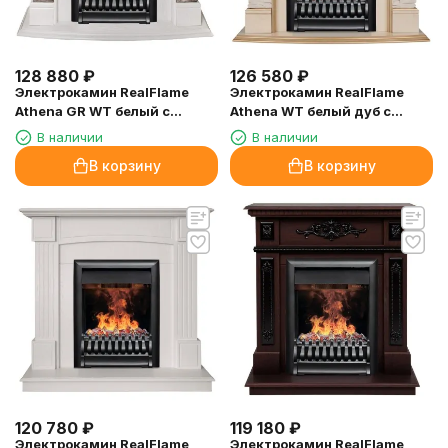
128 880
₽
126 580
₽
Электрокамин RealFlame
Электрокамин RealFlame
Athena GR WT белый с
Athena WT белый дуб с
очагом 3D Oregan
золотой патиной с очагом 3D
В наличии
В наличии
Oregan
В корзину
В корзину
120 780
₽
119 180
₽
Электрокамин RealFlame
Электрокамин RealFlame