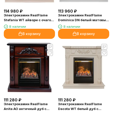
114 980
₽
113 960
₽
Электрокамин RealFlame
Электрокамин RealFlame
Stefania WT айвори с очагом
Dominica DN белый матовый
3D Oregan
с очагом 3D Oregan
В наличии
В наличии
В корзину
В корзину
111 280
₽
111 280
₽
Электрокамин RealFlame
Электрокамин RealFlame
Anita AO античный дуб с
Dacota WT белый дуб с