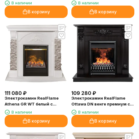
очагом 3D Olympic
очагом 3D Olympic
В наличии
В наличии
В корзину
В корзину
111 080
₽
109 280
₽
Электрокамин RealFlame
Электрокамин RealFlame
Athena GR WT белый с
Ottawa DN венге премиум с
очагом 3D Olympic
очагом 3D Oregan
В наличии
В наличии
В корзину
В корзину