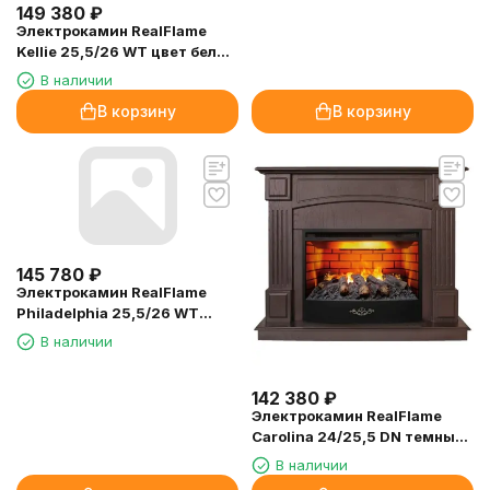
149 380
₽
Электрокамин RealFlame
Kellie 25,5/26 WT цвет белый
камень с очагом 3D Firestar
В наличии
25,5
В корзину
В корзину
145 780
₽
Электрокамин RealFlame
Philadelphia 25,5/26 WT
белое золото с очагом 3D
В наличии
Firestar 25,5
142 380
₽
Электрокамин RealFlame
Carolina 24/25,5 DN темный
орех с очагом 3D Firestar
В наличии
25,5