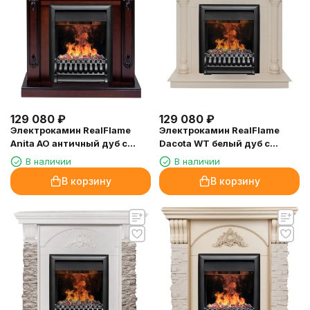
129 080
₽
129 080
₽
Электрокамин RealFlame
Электрокамин RealFlame
Anita AO античный дуб с
Dacota WT белый дуб с
очагом 3D Oregan
очагом 3D Oregan
В наличии
В наличии
В корзину
В корзину