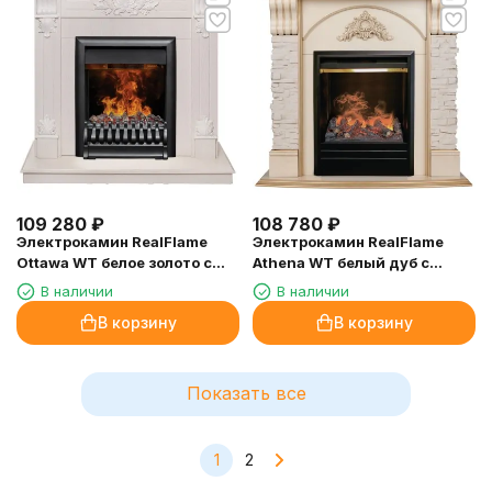
109 280
₽
108 780
₽
Электрокамин RealFlame
Электрокамин RealFlame
Ottawa WT белое золото с
Athena WT белый дуб с
очагом 3D Oregan
золотой патиной с очагом 3D
В наличии
В наличии
Olympic
В корзину
В корзину
Показать все
1
2