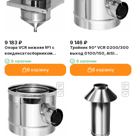
9 183
₽
9 146
₽
Опора VCR нижняя №1 с
Тройник 90° VCR D200/300
конденсатосборником
выход D100/150, AISI
D160/260, AISI 321/304
321/304 (Вулкан)
В наличии
В наличии
(Вулкан)
В корзину
В корзину