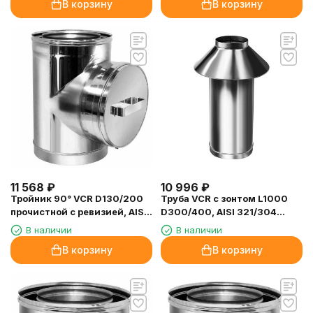
В корзину
В корзину
11 568
₽
10 996
₽
Тройник 90° VCR D130/200
Труба VCR с зонтом L1000
прочистной с ревизией, AISI
D300/400, AISI 321/304
321/304 (Вулкан)
(Вулкан)
В наличии
В наличии
В корзину
В корзину