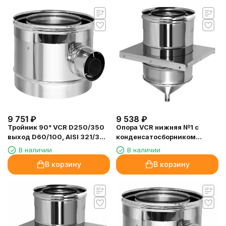
9 751
₽
9 538
₽
Тройник 90° VCR D250/350
Опора VCR нижняя №1 с
выход D60/100, AISI 321/304
конденсатосборником
(Вулкан)
D180/280, AISI 321/304
В наличии
В наличии
(Вулкан)
В корзину
В корзину