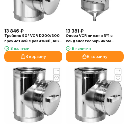
13 846
₽
13 381
₽
Тройник 90° VCR D200/300
Опора VCR нижняя №1 с
прочистной с ревизией, AISI
конденсатосборником
321/304 (Вулкан)
D300/400, AISI 321/304
В наличии
В наличии
(Вулкан)
В корзину
В корзину