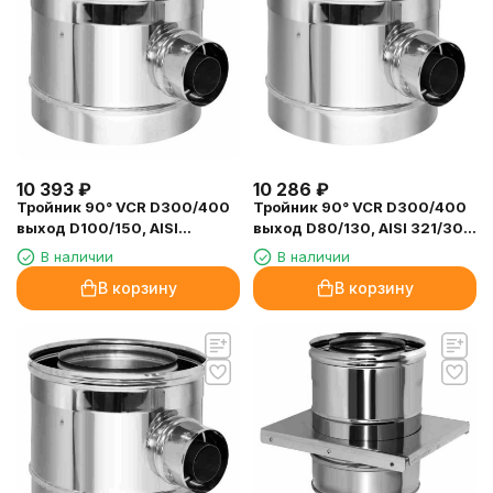
10 393
₽
10 286
₽
Тройник 90° VCR D300/400
Тройник 90° VCR D300/400
выход D100/150, AISI
выход D80/130, AISI 321/304
321/304 (Вулкан)
(Вулкан)
В наличии
В наличии
В корзину
В корзину