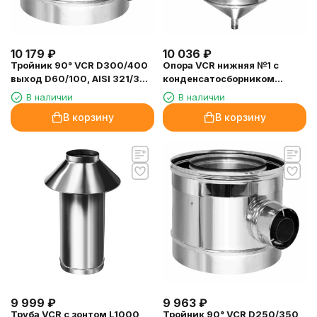
10 179
₽
10 036
₽
Тройник 90° VCR D300/400
Опора VCR нижняя №1 с
выход D60/100, AISI 321/304
конденсатосборником
(Вулкан)
D200/300, AISI 321/304
В наличии
В наличии
(Вулкан)
В корзину
В корзину
9 999
₽
9 963
₽
Труба VCR с зонтом L1000
Тройник 90° VCR D250/350