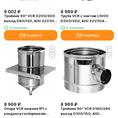
9 002
₽
8 969
₽
Тройник 90° VCR D200/300
Труба VCR с зонтом L1000
выход D80/130, AISI 321/304
D200/300, AISI 321/304
(Вулкан)
(Вулкан)
В наличии
В наличии
В корзину
В корзину
8 969
₽
8 969
₽
Опора VCR нижняя №1 с
Тройник 90° VCR D180/280
конденсатосборником
выход D100/150, AISI