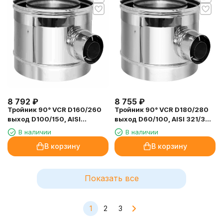
8 792
₽
8 755
₽
Тройник 90° VCR D160/260
Тройник 90° VCR D180/280
выход D100/150, AISI
выход D60/100, AISI 321/304
321/304 (Вулкан)
(Вулкан)
В наличии
В наличии
В корзину
В корзину
Показать все
1
2
3