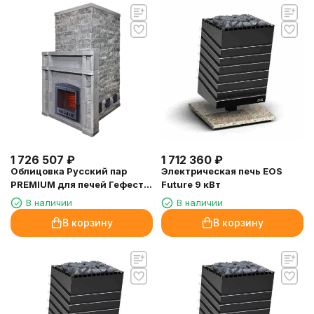
1 726 507
₽
1 712 360
₽
Облицовка Русский пар
Электрическая печь EOS
PREMIUM для печей Гефест
Future 9 кВт
Grom 80, рваный камень
В наличии
В наличии
Талькомагнезит
В корзину
В корзину