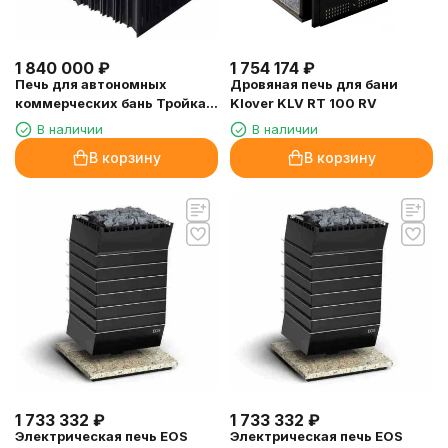
1 840 000
₽
1 754 174
₽
Печь для автономных
Дровяная печь для бани
коммерческих бань Тройка
Klover KLV RT 100 RV
"Севастополь"-200
В наличии
В наличии
В корзину
В корзину
1 733 332
₽
1 733 332
₽
Электрическая печь EOS
Электрическая печь EOS