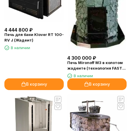
4 444 800
₽
Печь для бани Klover RT 100-
RV J (Жадеит)
В наличии
4 300 000
₽
Печь Mironoff M3 в колотом
жадеите (технология FAST
LOCK)
В наличии
В корзину
В корзину