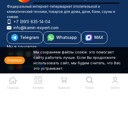
Федеральный интернет-гипермаркет отопительной и
климатический техники, товаров для дома, дачи, бани, сауны и
хамам.
+7 (991) 835-14-04
info@kamin-expert.com
Telegram
Whatsapp
MAX
Мы в соцсетях
Мы сохраняем файлы cookie: это помогает
сайту работать лучше. Если Вы продолжите
Хорошо
использовать сайт, мы будем считать, что Вас
это устраивает.
Каталог товаров
Компания
Информация
Главная
Каталог
Корзина
Поиск
Войти
Политика персональных данных
© 2001-2026 Камин-Эксперт ИП Понюхов В. А. ОГРНИП
326527500040181