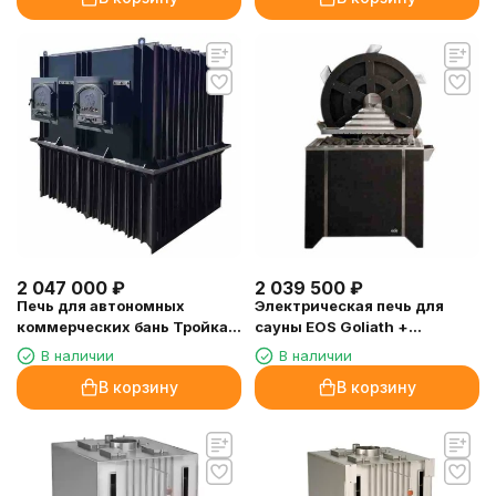
2 047 000
₽
2 039 500
₽
Печь для автономных
Электрическая печь для
коммерческих бань Тройка
сауны EOS Goliath +
"Севастополь"-250
Мельница 18,0 кВт
В наличии
В наличии
В корзину
В корзину