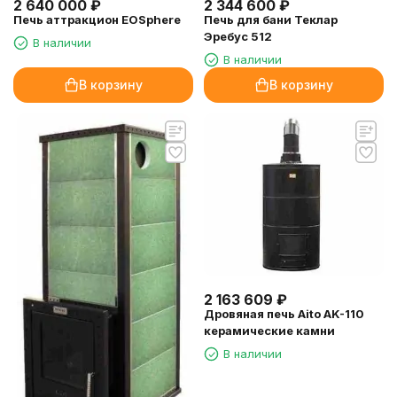
2 640 000
₽
2 344 600
₽
Печь аттракцион EOSphere
Печь для бани Теклар
Эребус 512
В наличии
В наличии
В корзину
В корзину
2 163 609
₽
Дровяная печь Aito AK-110
керамические камни
В наличии