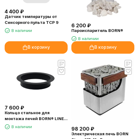
4 400
₽
Датчик температуры от
Сенсорного пульта TCP 9
6 200
₽
В наличии
Пароиспаритель BORN®
В наличии
В корзину
В корзину
7 600
₽
Кольцо стальное для
монтажа печей BORN® LINE и
BORN® RAIN в полок
В наличии
98 200
₽
Электрическая печь BORN