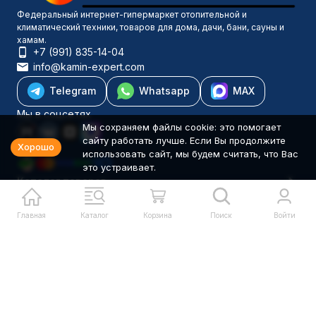
Федеральный интернет-гипермаркет отопительной и
климатический техники, товаров для дома, дачи, бани, сауны и
хамам.
+7 (991) 835-14-04
info@kamin-expert.com
Telegram
Whatsapp
MAX
Мы в соцсетях
Мы сохраняем файлы cookie: это помогает
сайту работать лучше. Если Вы продолжите
Хорошо
использовать сайт, мы будем считать, что Вас
это устраивает.
Каталог товаров
Компания
Информация
Главная
Каталог
Корзина
Поиск
Войти
Политика персональных данных
© 2001-2026 Камин-Эксперт ИП Понюхов В. А. ОГРНИП
326527500040181