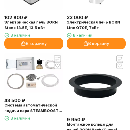
102 800
₽
33 000
₽
Электрическая печь BORN
Электрическая печь BORN
Stone 13.5E, 13.5 кВт
Line O70Е, 7кВт
В наличии
В наличии
В корзину
В корзину
43 500
₽
Система автоматической
подачи пара STEAMBOOST
MAX - автоматическое (реле
В наличии
9 950
₽
времени)
Монтажное кольцо для
печей BORN Rock (Скала)