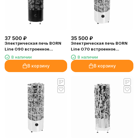
37 500
₽
35 500
₽
Электрическая печь BORN
Электрическая печь BORN
Line O90 встроенное
Line O70 встроенное
управление, 9кВт, черный
управление, 7кВт
В наличии
В наличии
(матовый)
В корзину
В корзину