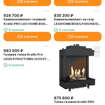
В корзину
В корзину
924 700
₽
Каминокомплект газовый
Kratki PRO LEO HOME BOX
LP/45/68/G31/37MBAR/C
В наличии
(баллон)
835 200
₽
Каминокомплект на газу
LEO/HOME/BOX/LP/45/68/G20/
магистральный газ
В наличии
В корзину
В корзину
683 500
₽
Газовая топка Kratki Pro