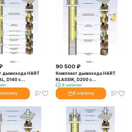
₽
90 500
₽
т дымохода HART
Комплект дымохода HART
L, D140 с
KLASSIK, D200 с
чии
В наличии
ционным каналом, 4
вентиляционным каналом, 4
art)
метра (Hart)
 корзину
В корзину