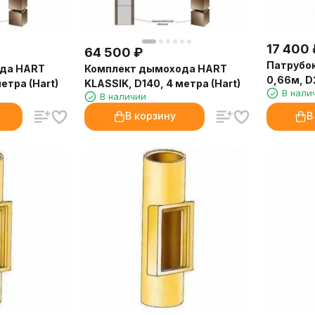
17 400
64 500
₽
Патрубок
да HART
Комплект дымохода HART
0,66м, D2
етра (Hart)
KLASSIK, D140, 4 метра (Hart)
В нали
В наличии
В корзину
В