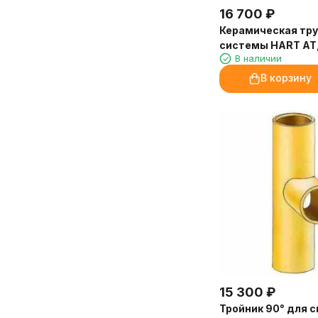
16 700
₽
Керамическая тру
системы HART AT,
В наличии
D200 (Hart)
В корзину
15 300
₽
Тройник 90° для 