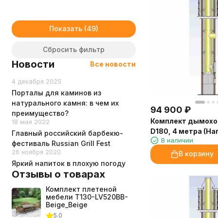
Показать
Сбросить фильтр
Новости
Все новости
4 декабря 2025
Порталы для каминов из
натурального камня: в чем их
94 900
₽
преимущество?
Комплект дымохо
18 мая 2022
D180, 4 метра (Har
Главный российский барбекю-
В наличии
фестиваль Russian Grill Fest
26 ноября 2020
В корзину
Яркий напиток в плохую погоду
Отзывы о товарах
Комплект плетеной
мебели T130-LV520BB-
Beige_Beige
5.0