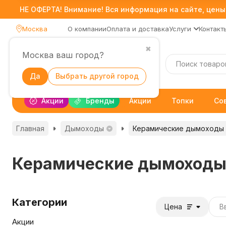
НЕ ОФЕРТА! Внимание! Вся информация на сайте, цены,
Москва
О компании
Оплата и доставка
Услуги
Контакт
✖
Москва ваш город?
Каталог
Да
Выбрать другой город
Акции
Бренды
Акции
Топки
Со
Главная
Дымоходы
Керамические дымоходы
Керамические дымоход
Категории
Цена
Акции