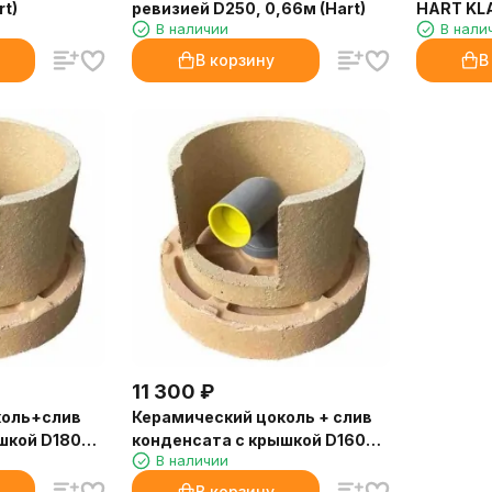
rt)
ревизией D250, 0,66м (Hart)
HART KLA
В наличии
В нали
В корзину
В
11 300
₽
коль+слив
Керамический цоколь + слив
шкой D180
конденсата с крышкой D160
В наличии
(Hart)
В корзину