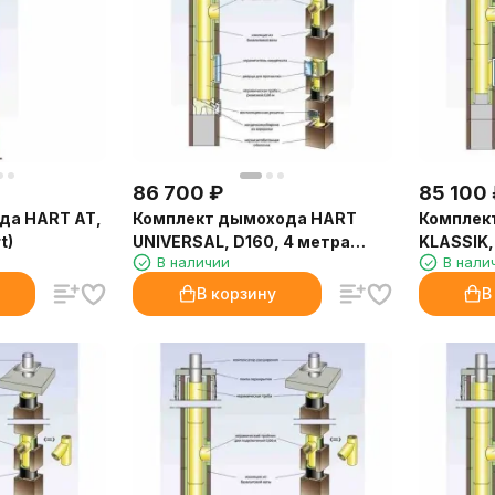
86 700
₽
85 100
да HART AT,
Комплект дымохода HART
Комплек
t)
UNIVERSAL, D160, 4 метра
KLASSIK,
В наличии
В нали
(Hart)
вентиля
метра (H
В корзину
В