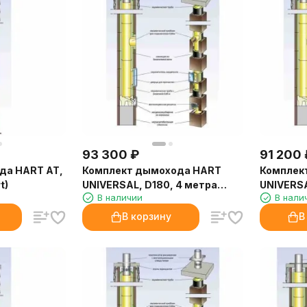
93 300
₽
91 200
да HART AT,
Комплект дымохода HART
Комплек
t)
UNIVERSAL, D180, 4 метра
UNIVERSA
В наличии
В нали
(Hart)
вентиля
метра (H
В корзину
В