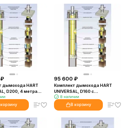
₽
95 600
₽
т дымохода HART
Комплект дымохода HART
L, D200, 4 метра
UNIVERSAL, D160 с
чии
В наличии
вентиляционным каналом, 4
метра (Hart)
 корзину
В корзину