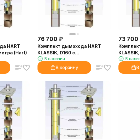
76 700
₽
73 700
да HART
Комплект дымохода HART
Комплек
метра (Hart)
KLASSIK, D160 с
KLASSIK, 
В наличии
В нали
вентиляционным каналом, 4
метра (Hart)
В корзину
В