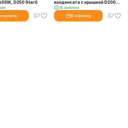
SSIK, D250 (Hart)
конденсата с крышкой D200
чии
В наличии
(Hart)
 корзину
В корзину