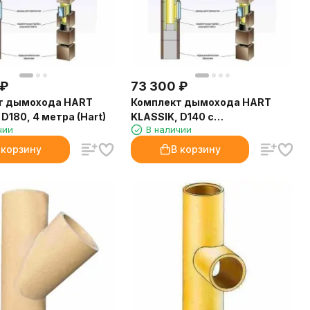
₽
73 300
₽
т дымохода HART
Комплект дымохода HART
D180, 4 метра (Hart)
KLASSIK, D140 с
чии
В наличии
вентиляционным каналом, 4
метра (Hart)
 корзину
В корзину