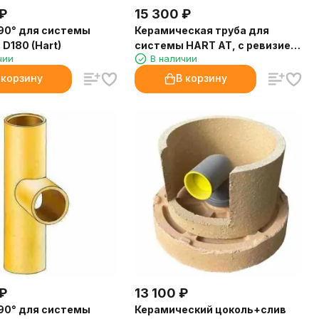
₽
15 300
₽
90° для системы
Керамическая труба для
 D180 (Hart)
системы HART AT, с ревизией,
чии
В наличии
D160 (Hart)
 корзину
В корзину
₽
13 100
₽
90° для системы
Керамический цоколь+слив