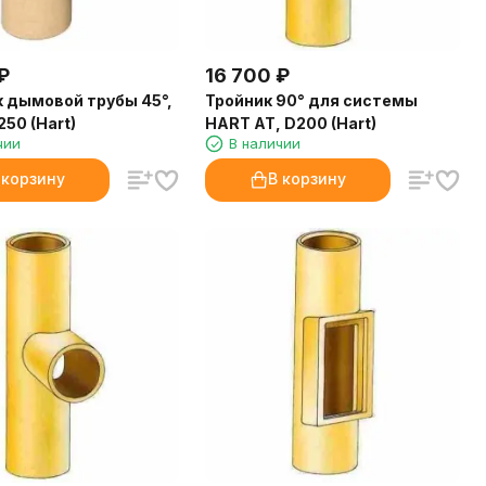
₽
16 700
₽
 дымовой трубы 45°,
Тройник 90° для системы
50 (Hart)
HART AT, D200 (Hart)
чии
В наличии
 корзину
В корзину