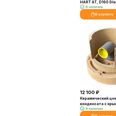
HART AT, D160 (Ha
В наличии
В корзину
12 100
₽
Керамический цо
конденсата с кры
В наличии
(Hart)
В корзину