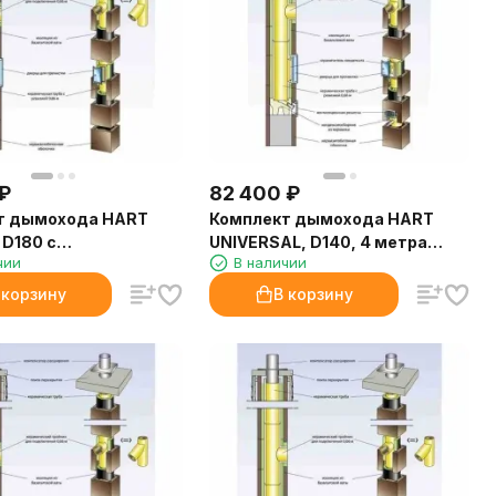
₽
82 400
₽
т дымохода HART
Комплект дымохода HART
 D180 с
UNIVERSAL, D140, 4 метра
чии
В наличии
ционным каналом, 4
(Hart)
art)
 корзину
В корзину