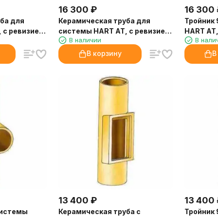
16 300
₽
16 300
ба для
Керамическая труба для
Тройник 
 с ревизией,
системы HART AT, с ревизией,
HART AT,
В наличии
В нали
D180 (Hart)
В корзину
В
13 400
₽
13 400
системы
Керамическая труба с
Тройник 