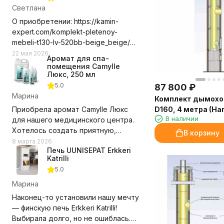
Светлана
О приобретении: https://kamin-
expert.com/komplekt-pletenoy-
mebeli-t130-lv-520bb-beige_beige/
Долго выбирала где приобрести
22 мая 2026
Аромат для спа-
этот комплект мебели, сравнивала
помещения Camylle
цены с учетом доставки. Выбор
Люкс, 250 мл
компании оказался правильным.
5.0
87 800
₽
Доставили в срок, удобное для нас
Марина
Комплект дымохо
время, помогли с разгрузкой.
Приобрела аромат Camylle Люкс
D160, 4 метра (Har
Замечаний нет! Рекомендую и
В наличии
для нашего медицинского центра.
компанию и выбранный нами
Хотелось создать приятную,
В корзину
комплект мебели.
располагающую атмосферу для
8 марта 2026
Недостатки - Пока не обнаружили.
Печь UUNISEPAT Erkkeri
пациентов, но при этом без резких
Katrilli
запахов. Этот аромат превзошёл
5.0
ожидания!
Марина
Состав из эфирных масел каяпута,
Наконец-то установили нашу мечту
гваякового дерева, мяты и
— финскую печь Erkkeri Katrilli!
эвкалипта даёт именно тот эффект,
Выбирала долго, но не ошиблась.