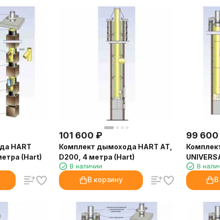
101 600
₽
99 600
да HART
Комплект дымохода HART AT,
Комплек
метра (Hart)
D200, 4 метра (Hart)
UNIVERSA
В наличии
В нали
(Hart)
В корзину
В