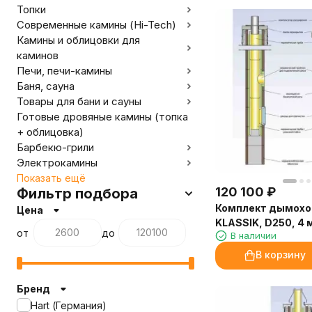
Топки
Современные камины (Hi-Tech)
Камины и облицовки для
каминов
Печи, печи-камины
Баня, сауна
Товары для бани и сауны
Готовые дровяные камины (топка
+ облицовка)
Барбекю-грили
Электрокамины
Показать ещё
120 100
₽
Фильтр подбора
Комплект дымохо
Цена
KLASSIK, D250, 4 
от
до
В наличии
В корзину
Бренд
Hart (Германия)