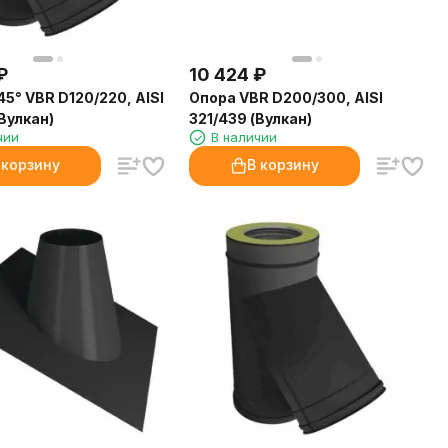
₽
10 424
₽
45° VBR D120/220, AISI
Опора VBR D200/300, AISI
Вулкан)
321/439 (Вулкан)
чии
В наличии
 корзину
В корзину