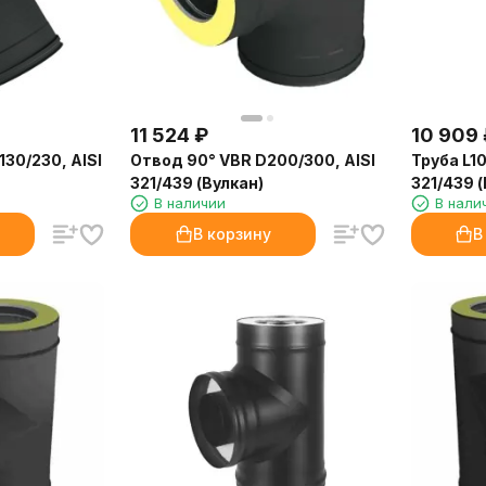
11 524
₽
10 909
130/230, AISI
Отвод 90° VBR D200/300, AISI
Труба L1
321/439 (Вулкан)
321/439 (
В наличии
В нали
В корзину
В