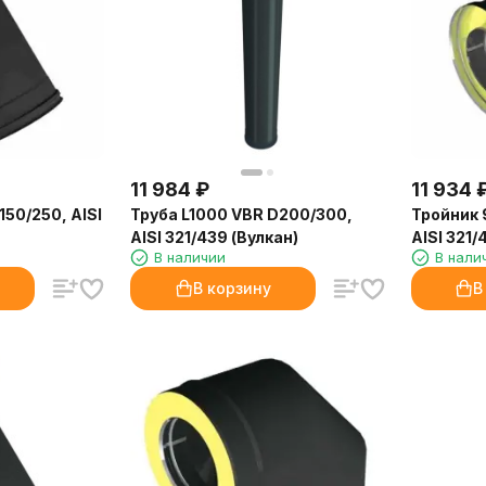
11 984
₽
11 934
150/250, AISI
Труба L1000 VBR D200/300,
Тройник 
AISI 321/439 (Вулкан)
AISI 321/
В наличии
В нали
В корзину
В