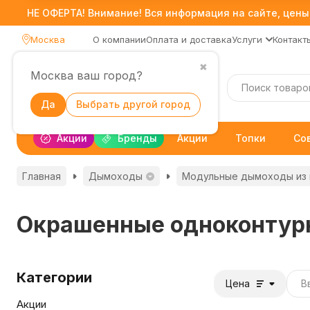
НЕ ОФЕРТА! Внимание! Вся информация на сайте, цены,
Москва
О компании
Оплата и доставка
Услуги
Контакт
✖
Москва ваш город?
Каталог
Да
Выбрать другой город
Акции
Бренды
Акции
Топки
Со
Главная
Дымоходы
Модульные дымоходы из
Окрашенные одноконтур
Категории
Цена
Акции