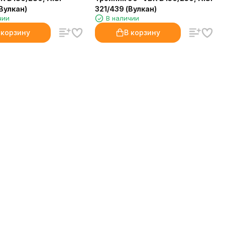
Вулкан)
321/439 (Вулкан)
чии
В наличии
 корзину
В корзину