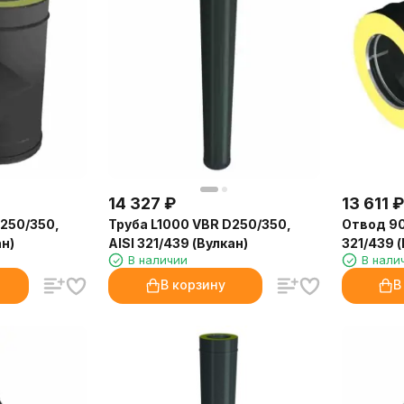
14 327
₽
13 611
₽
D250/350,
Труба L1000 VBR D250/350,
Отвод 90
ан)
AISI 321/439 (Вулкан)
321/439 (
В наличии
В нали
В корзину
В