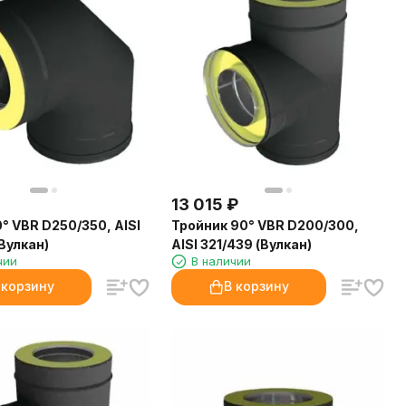
13 015
₽
° VBR D250/350, AISI
Тройник 90° VBR D200/300,
Вулкан)
AISI 321/439 (Вулкан)
чии
В наличии
 корзину
В корзину