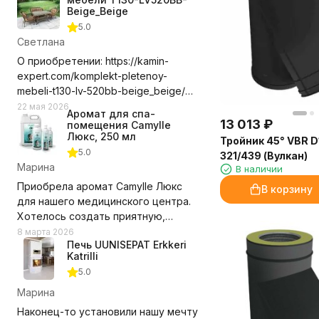
Beige_Beige
5.0
Светлана
О приобретении: https://kamin-
expert.com/komplekt-pletenoy-
mebeli-t130-lv-520bb-beige_beige/
Долго выбирала где приобрести
22 мая 2026
Аромат для спа-
этот комплект мебели, сравнивала
13 013
₽
помещения Camylle
цены с учетом доставки. Выбор
Люкс, 250 мл
Тройник 45° VBR D
компании оказался правильным.
5.0
321/439 (Вулкан)
Доставили в срок, удобное для нас
Марина
В наличии
время, помогли с разгрузкой.
Приобрела аромат Camylle Люкс
В корзину
Замечаний нет! Рекомендую и
для нашего медицинского центра.
компанию и выбранный нами
Хотелось создать приятную,
комплект мебели.
располагающую атмосферу для
8 марта 2026
Недостатки - Пока не обнаружили.
Печь UUNISEPAT Erkkeri
пациентов, но при этом без резких
Katrilli
запахов. Этот аромат превзошёл
5.0
ожидания!
Марина
Состав из эфирных масел каяпута,
Наконец-то установили нашу мечту