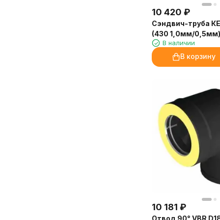
10 420
₽
Сэндвич-труба К
(430 1,0мм/0,5мм) д.200х300
В наличии
L-1м
В корзину
10 181
₽
Отвод 90° VBR D18