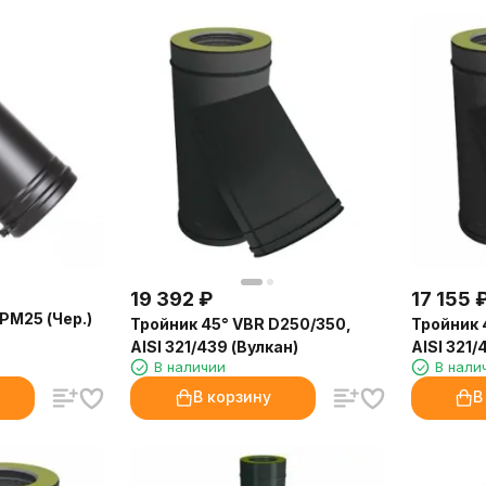
19 392
₽
17 155
 РМ25 (Чер.)
Тройник 45° VBR D250/350,
Тройник 
AISI 321/439 (Вулкан)
AISI 321/
В наличии
В нали
В корзину
В