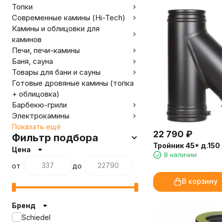
Топки
Современные камины (Hi-Tech)
Камины и облицовки для
каминов
Печи, печи-камины
Баня, сауна
Товары для бани и сауны
Готовые дровяные камины (топка
+ облицовка)
Барбекю-грили
Электрокамины
Показать ещё
22 790
₽
Фильтр подбора
Тройник 45* д.150
Цена
В наличии
от
до
В корзину
Бренд
Schiedel