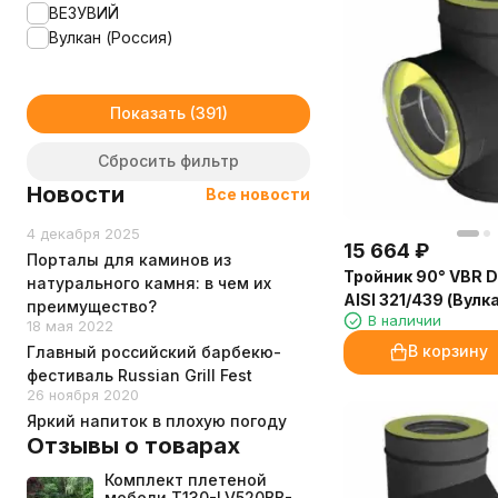
ВЕЗУВИЙ
Вулкан (Россия)
Показать
Сбросить фильтр
Новости
Все новости
4 декабря 2025
15 664
₽
Порталы для каминов из
Тройник 90° VBR 
натурального камня: в чем их
AISI 321/439 (Вулк
преимущество?
В наличии
18 мая 2022
В корзину
Главный российский барбекю-
фестиваль Russian Grill Fest
26 ноября 2020
Яркий напиток в плохую погоду
Отзывы о товарах
Комплект плетеной
мебели T130-LV520BB-