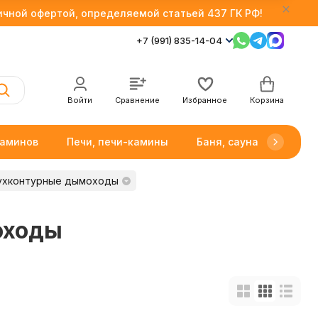
личной офертой, определяемой статьей 437 ГК РФ!
+7 (991) 835-14-04
Войти
Сравнение
Избранное
Корзина
каминов
Печи, печи-камины
Баня, сауна
Товар
ухконтурные дымоходы
оходы