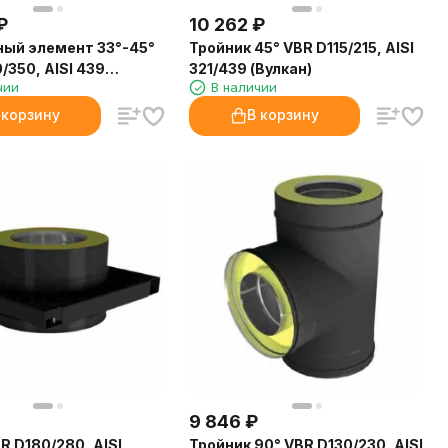
₽
10 262
₽
ый элемент 33°-45°
Тройник 45° VBR D115/215, AISI
/350, AISI 439
321/439 (Вулкан)
чии
В наличии
 корзину
В корзину
9 846
₽
R D180/280, AISI
Тройник 90° VBR D130/230, AISI