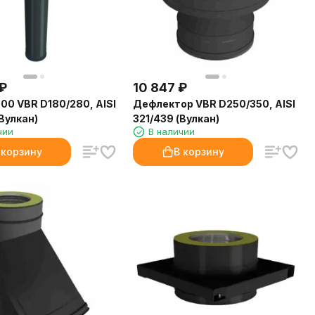
₽
10 847
₽
000 VBR D180/280, AISI
Дефлектор VBR D250/350, AISI
Вулкан)
321/439 (Вулкан)
чии
В наличии
 корзину
В корзину