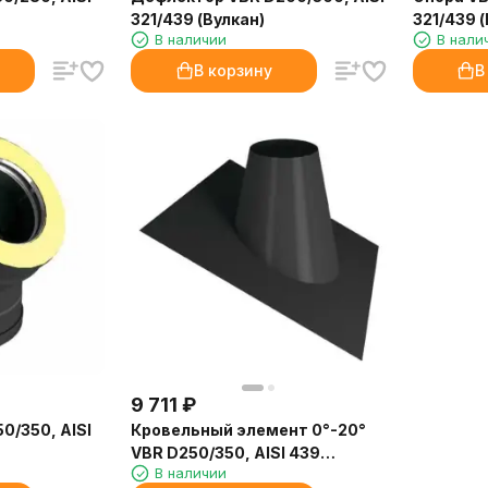
321/439 (Вулкан)
321/439 (
В наличии
В нали
В корзину
В
9 711
₽
0/350, AISI
Кровельный элемент 0°-20°
VBR D250/350, AISI 439
В наличии
(Вулкан)