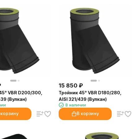
₽
15 850
₽
45° VBR D200/300,
Тройник 45° VBR D180/280,
439 (Вулкан)
AISI 321/439 (Вулкан)
чии
В наличии
 корзину
В корзину