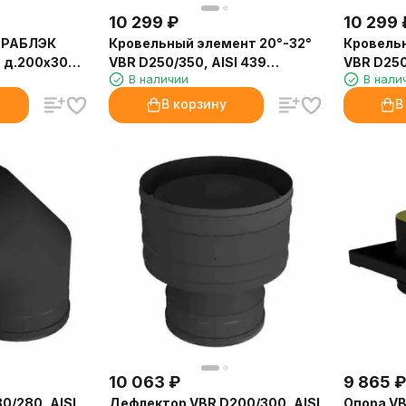
10 299
₽
10 299
ЕРАБЛЭК
Кровельный элемент 20°-32°
Кровельн
,
VBR D250/350, AISI 439
VBR D250
В наличии
В нали
(Вулкан)
(Вулкан)
В корзину
В
10 063
₽
9 865
₽
0/280, AISI
Дефлектор VBR D200/300, AISI
Опора VB