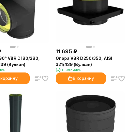
₽
11 695
₽
90° VBR D180/280,
Опора VBR D250/350, AISI
439 (Вулкан)
321/439 (Вулкан)
чии
В наличии
 корзину
В корзину