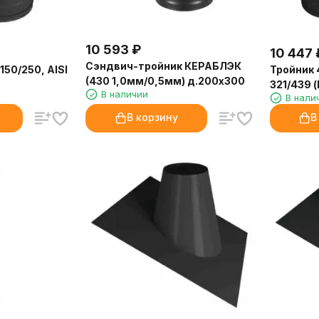
10 593
₽
10 447
Сэндвич-тройник КЕРАБЛЭК
150/250, AISI
Тройник 
(430 1,0мм/0,5мм) д.200х300
321/439 (
В наличии
В нали
В корзину
В