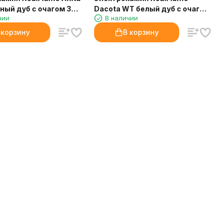
ный дуб с очагом 3D
Dacota WT белый дуб с очагом
чии
В наличии
3D Olympic
 корзину
В корзину