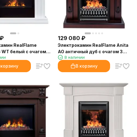
₽
129 080
₽
амин RealFlame
Электрокамин RealFlame Anita
26 WT белый с очагом
AO античный дуб с очагом 3D
чии
В наличии
tte 630 Black Panel
Oregan
 корзину
В корзину