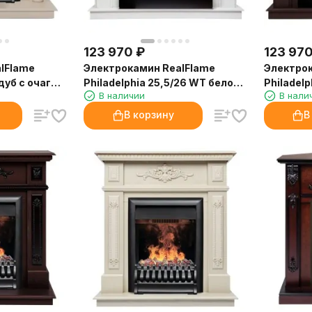
123 970
₽
123 97
lFlame
Электрокамин RealFlame
Электрок
дуб с очагом
Philadelphia 25,5/26 WT белое
Philadelp
В наличии
В нали
золото с очагом 3D Cassette
очагом 3
630
В корзину
В