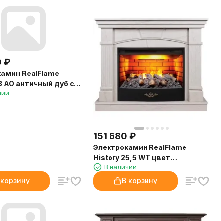
0
₽
амин RealFlame
3 AO античный дуб с
чии
 Firestar 33
151 680
₽
Электрокамин RealFlame
History 25,5 WT цвет
В наличии
натуральный камень с очагом
3D Firestar 25,5
 корзину
В корзину