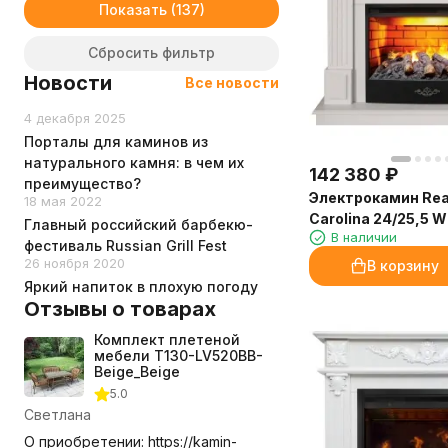
Показать
Сбросить фильтр
Новости
Все новости
4 декабря 2025
Порталы для каминов из
натурального камня: в чем их
142 380
₽
преимущество?
Электрокамин Rea
18 мая 2022
Carolina 24/25,5 W
Главный российский барбекю-
В наличии
очагом 3D Firestar
фестиваль Russian Grill Fest
26 ноября 2020
В корзину
Яркий напиток в плохую погоду
Отзывы о товарах
Комплект плетеной
мебели T130-LV520BB-
Beige_Beige
5.0
Светлана
О приобретении: https://kamin-