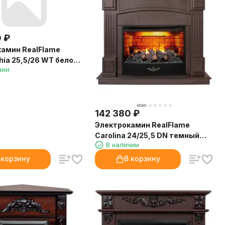
0
₽
амин RealFlame
phia 25,5/26 WT белое
чии
очагом 3D Firestar
142 380
₽
Электрокамин RealFlame
Carolina 24/25,5 DN темный
В наличии
орех с очагом 3D Firestar 25,5
 корзину
В корзину