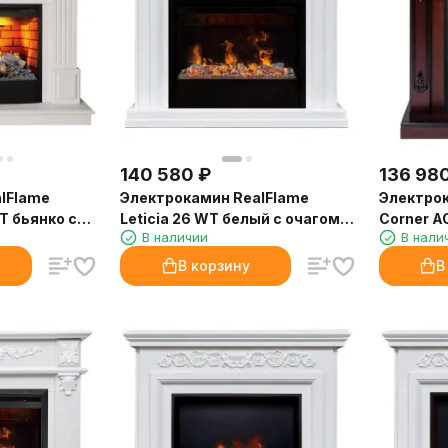
140 580
₽
136 98
lFlame
Электрокамин RealFlame
Электрок
T бьянко с
Leticia 26 WT белый с очагом
Corner A
В наличии
В нали
 25,5
3D Helios 26 SBG
очагом 3
В корзину
В