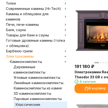
Топки
Современные камины (Hi-Tech)
Камины и облицовки для
каминов
Печи, печи-камины
Баня, сауна
Товары для бани и сауны
Готовые дровяные камины (топка
+ облицовка)
Барбекю-грили
Электрокамины
Каминокомплекты
191 180
₽
Деревянные
Электрокамин Rea
каминокомплекты
Theodor 33 GR с о
Угловые каминокомплекты
В наличии
Firestar 33
Линейные каминокомплекты
Каминокомплекты из камня
В корзину
3D каминокомплекты
Паровые каминокомплекты
Классические