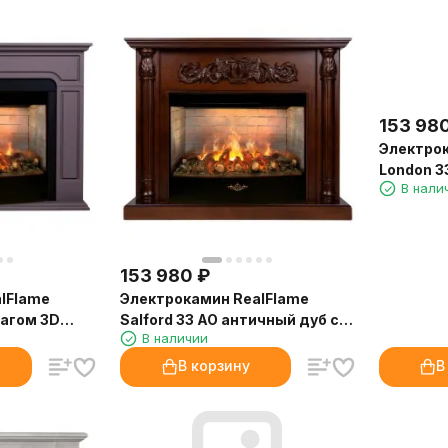
153 98
Электрок
London 3
В нали
очагом 3D
153 980
₽
lFlame
Электрокамин RealFlame
чагом 3D
Salford 33 AO античный дуб с
В наличии
очагом 3D Firestar 33
В корзину
В