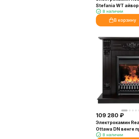
Stefania WT айвор
В наличии
3D Oregan
В корзину
109 280
₽
Электрокамин Rea
Ottawa DN венге 
В наличии
очагом 3D Oregan