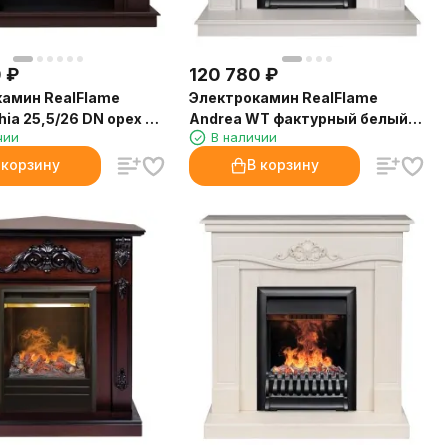
0
₽
120 780
₽
амин RealFlame
Электрокамин RealFlame
hia 25,5/26 DN орех с
Andrea WT фактурный белый с
чии
В наличии
D Cassette 630
очагом 3D Oregan
 корзину
В корзину