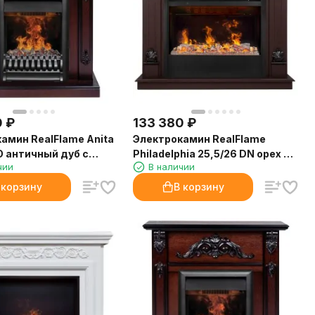
0
₽
133 380
₽
амин RealFlame Anita
Электрокамин RealFlame
O античный дуб с
Philadelphia 25,5/26 DN орех с
чии
В наличии
D Oregan
очагом 3D Helios 26 SBG
 корзину
В корзину