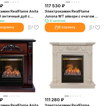
₽
117 530
₽
амин RealFlame Anita
Электрокамин RealFlame
O античный дуб с
Junona WT айвори с очагом 3D
чии
В наличии
D Olympic
Oregan
 корзину
В корзину
₽
111 280
₽
амин RealFlame Anita
Электрокамин RealFlame