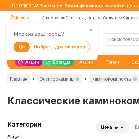
НЕ ОФЕРТА! Внимание! Вся информация на сайте, цены,
Москва
О компании
Оплата и доставка
Услуги
Контакт
✖
Москва ваш город?
Каталог
Да
Выбрать другой город
Акции
Бренды
Акции
Топки
Со
Главная
Электрокамины
Каминокомплекты
Классические каминоко
Категории
Цена
Акции