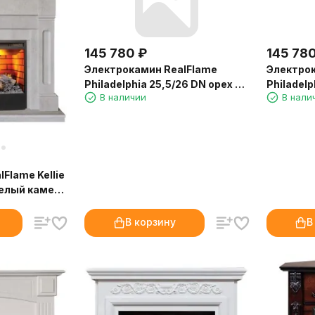
145 780
₽
145 78
Электрокамин RealFlame
Электрок
Philadelphia 25,5/26 DN орех с
Philadel
В наличии
В нали
очагом 3D Firestar 25,5
золото с 
25,5
Flame Kellie
белый камень
ar 25,5
В корзину
В