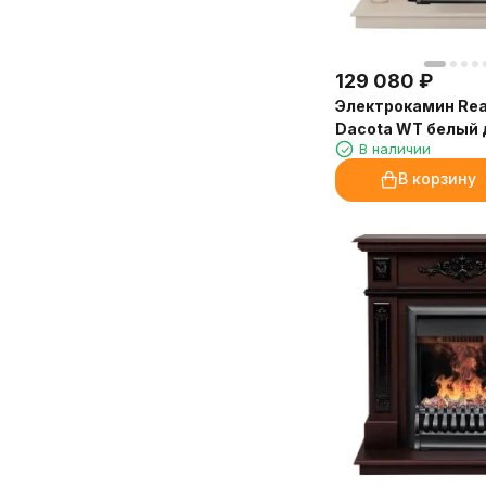
настоящая рабочая лошадка: греет
наполняет пространство энергией.
отлично, а встроенная духовка
Пациенты отмечают, что в центре
просто сказка!
стало приятнее находиться.
129 080
₽
Благодарю консультантов «Камин-
Электрокамин Rea
Отдельно хочу отметить, что
Эксперт» за терпение и помощь в
Dacota WT белый 
аромат на молочной основе —
выборе отделки. Доставка и
В наличии
3D Oregan
отлично растворяется в воде, не
установка прошли чётко по плану.
оставляет следов на мебели и в
В корзину
Очень довольна покупкой и
аромадиффузорах. Расход
сервисом!
экономичный, флакона 250 мл
Марина, Санкт-Петербург
хватит надолго.
Доставка от «Камин-Эксперт»
быстрая, упаковка надёжная.
Обязательно закажем ещё!
Марина, администратор
медицинского центра, Иркутск