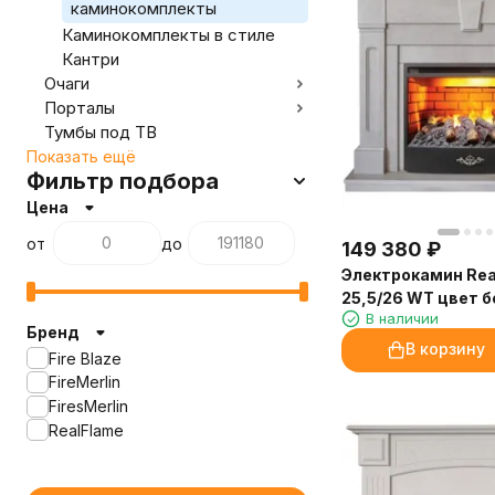
каминокомплекты
Каминокомплекты в стиле
Кантри
Очаги
Порталы
Тумбы под ТВ
Показать ещё
Фильтр подбора
Цена
от
до
149 380
₽
Электрокамин Real
25,5/26 WT цвет 
В наличии
с очагом 3D Firest
Бренд
В корзину
Fire Blaze
FireMerlin
FiresMerlin
RealFlame