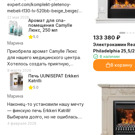
expert.com/komplekt-pletenoy-
mebeli-t130-lv-520bb-beige_beige/
Долго выбирала где приобрести
22 мая 2026
Аромат для спа-
этот комплект мебели, сравнивала
помещения Camylle
цены с учетом доставки. Выбор
Люкс, 250 мл
компании оказался правильным.
5.0
133 380
₽
Доставили в срок, удобное для нас
Марина
Электрокамин Rea
время, помогли с разгрузкой.
Philadelphia 25,5
Приобрела аромат Camylle Люкс
Замечаний нет! Рекомендую и
В наличии
золото с очагом 3
для нашего медицинского центра.
компанию и выбранный нами
SBG
Хотелось создать приятную,
В корзину
комплект мебели.
располагающую атмосферу для
8 марта 2026
Недостатки - Пока не обнаружили.
Печь UUNISEPAT Erkkeri
пациентов, но при этом без резких
Katrilli
запахов. Этот аромат превзошёл
5.0
ожидания!
Марина
Состав из эфирных масел каяпута,
Наконец-то установили нашу мечту
гваякового дерева, мяты и
— финскую печь Erkkeri Katrilli!
эвкалипта даёт именно тот эффект,
Выбирала долго, но не ошиблась.
который нужен — свежесть,
Внешне — абсолютная классика и
4 февраля 2026
чистоту, лёгкую бодрость. Аромат
гармония. По функционалу —
ненавязчивый, но при этом