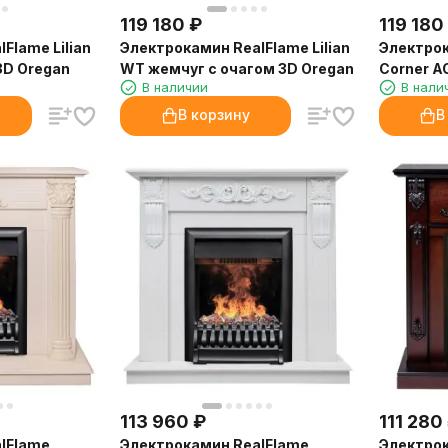
119 180
₽
119 180
Flame Lilian
Электрокамин RealFlame Lilian
Электрок
3D Oregan
WT жемчуг с очагом 3D Oregan
Corner A
В наличии
В нали
очагом 3
В корзину
В
113 960
₽
111 280
lFlame
Электрокамин RealFlame
Электрок