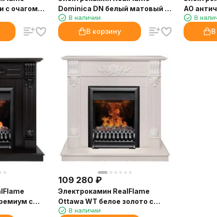
и с очагом
Dominica DN белый матовый с
AO антич
В наличии
В нали
очагом 3D Oregan
Olympic
В корзину
В
109 280
₽
lFlame
Электрокамин RealFlame
премиум с
Ottawa WT белое золото с
В наличии
очагом 3D Oregan