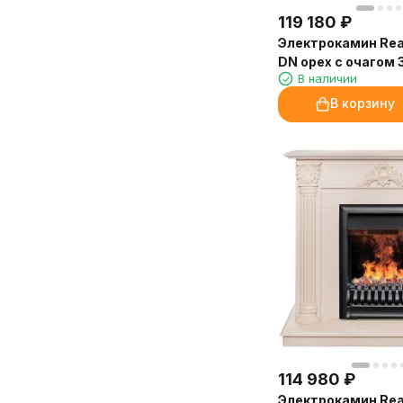
119 180
₽
Электрокамин Real
DN орех с очагом 
В наличии
В корзину
114 980
₽
Электрокамин Rea