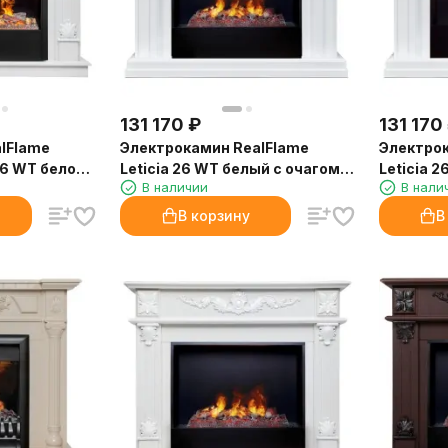
131 170
₽
131 170
lFlame
Электрокамин RealFlame
Электрок
/26 WT белое
Leticia 26 WT белый с очагом
Leticia 
В наличии
В нали
D Helios 26
3D Cassette 630
3D Casse
В корзину
В