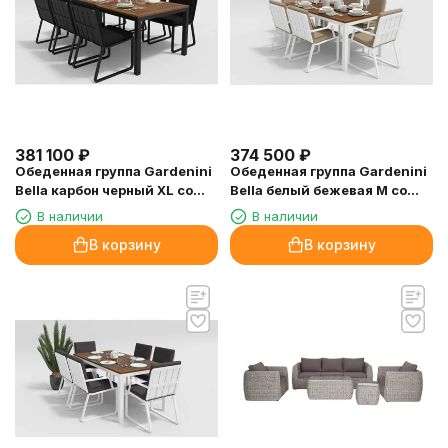
381 100
₽
374 500
₽
Обеденная группа Gardenini
Обеденная группа Gardenini
Bella карбон черный XL со
Bella белый бежевая M со
стульями Voglie
стульями Voglie
В наличии
В наличии
В корзину
В корзину