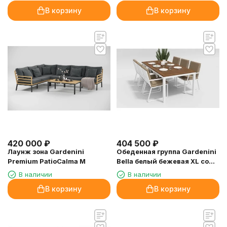
В корзину
В корзину
420 000
₽
404 500
₽
Лаунж зона Gardenini
Обеденная группа Gardenini
Premium PatioCalma M
Bella белый бежевая XL со
стульями Voglie
В наличии
В наличии
В корзину
В корзину