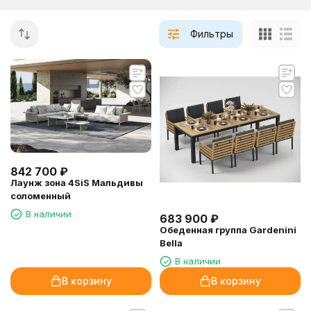
Фильтры
842 700
₽
Лаунж зона 4SiS Мальдивы
соломенный
В наличии
683 900
₽
Обеденная группа Gardenini
Bella
В наличии
В корзину
В корзину