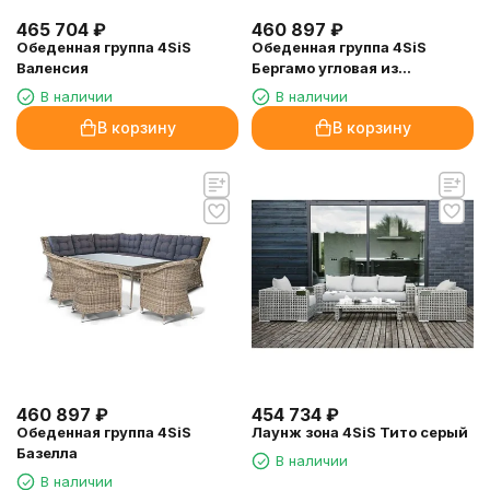
465 704
₽
460 897
₽
Обеденная группа 4SiS
Обеденная группа 4SiS
Валенсия
Бергамо угловая из
искусственного ротанга,
В наличии
В наличии
цвет коричневый
В корзину
В корзину
460 897
₽
454 734
₽
Обеденная группа 4SiS
Лаунж зона 4SiS Тито серый
Базелла
В наличии
В наличии