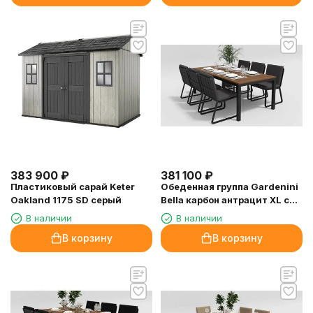
383 900
₽
381 100
₽
Пластиковый сарай Keter
Обеденная группа Gardenini
Oakland 1175 SD серый
Bella карбон антрацит XL со
стульями Voglie
В наличии
В наличии
В корзину
В корзину