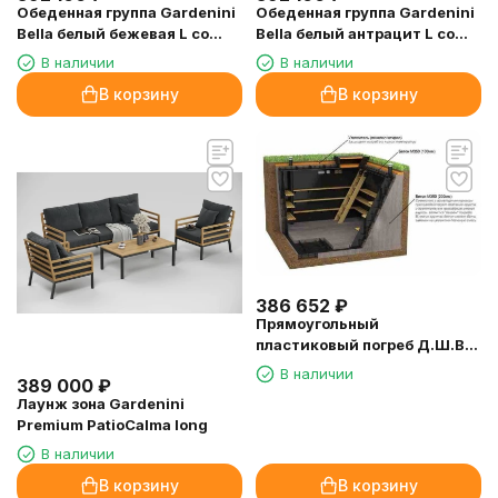
Обеденная группа Gardenini
Обеденная группа Gardenini
Bella белый бежевая L со
Bella белый антрацит L со
стульями Voglie
стульями Voglie
В наличии
В наличии
В корзину
В корзину
386 652
₽
Прямоугольный
пластиковый погреб Д.Ш.В.
5000-3000-2000
В наличии
389 000
₽
Лаунж зона Gardenini
Premium PatioCalma long
В наличии
В корзину
В корзину