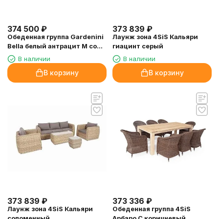
374 500
₽
373 839
₽
Обеденная группа Gardenini
Лаунж зона 4SiS Кальяри
Bella белый антрацит M со
гиацинт серый
стульями Voglie
В наличии
В наличии
В корзину
В корзину
373 839
₽
373 336
₽
Лаунж зона 4SiS Кальяри
Обеденная группа 4SiS
соломенный
Арбаро С коричневый