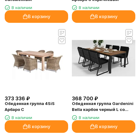
В наличии
В наличии
В корзину
В корзину
373 336
₽
368 700
₽
Обеденная группа 4SiS
Обеденная группа Gardenini
Арбаро С
Bella карбон черный L со
стульями Voglie
В наличии
В наличии
В корзину
В корзину