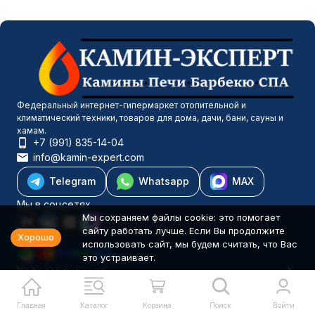
Федеральный интернет-гипермаркет отопительной и
климатический техники, товаров для дома, дачи, бани, сауны и
хамам.
+7 (991) 835-14-04
info@kamin-expert.com
Telegram
Whatsapp
MAX
Мы в соцсетях
Мы сохраняем файлы cookie: это помогает
сайту работать лучше. Если Вы продолжите
Хорошо
использовать сайт, мы будем считать, что Вас
это устраивает.
Каталог товаров
Компания
Информация
Главная
Каталог
Корзина
Поиск
Войти