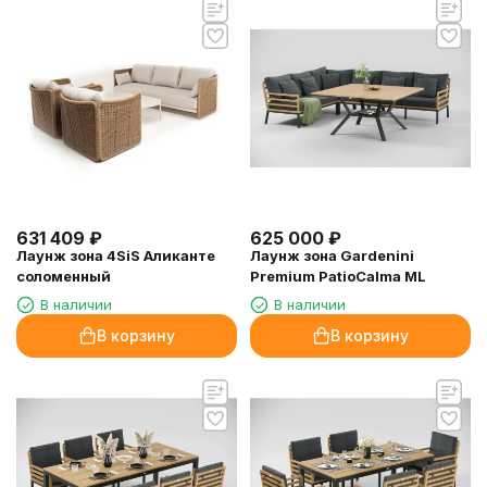
631 409
₽
625 000
₽
Лаунж зона 4SiS Аликанте
Лаунж зона Gardenini
соломенный
Premium PatioCalma ML
В наличии
В наличии
В корзину
В корзину