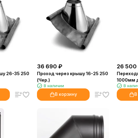
36 690
₽
26 500
шу 26-35 250
Проход через крышу 16-25 250
Переход
(Чер.)
1000мм д
В наличии
В нали
В корзину
В