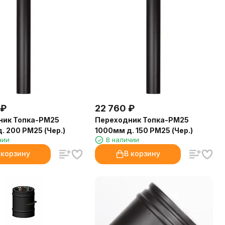
₽
22 760
₽
ник Топка-РМ25
Переходник Топка-РМ25
. 200 РМ25 (Чер.)
1000мм д. 150 РМ25 (Чер.)
чии
В наличии
 корзину
В корзину