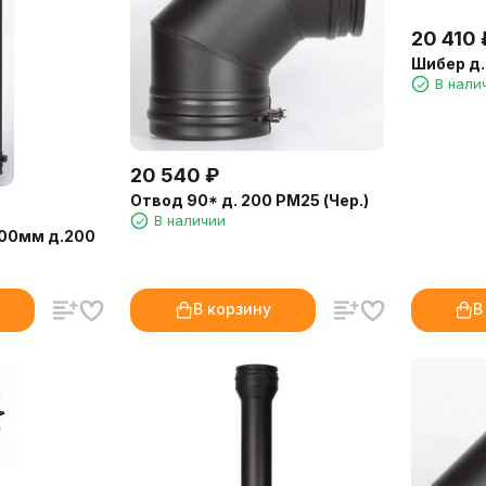
20 410
Шибер д.
В нали
20 540
₽
Отвод 90* д. 200 РМ25 (Чер.)
В наличии
000мм д.200
В корзину
В