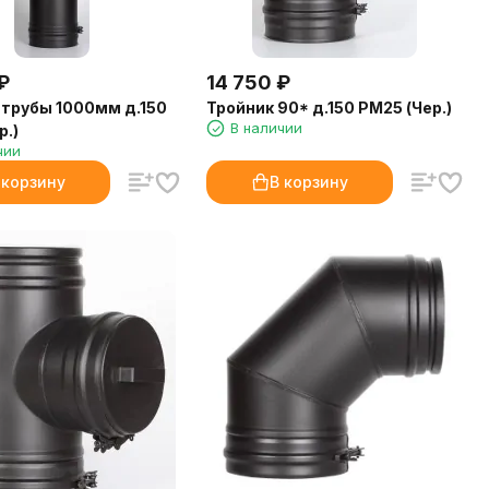
₽
14 750
₽
трубы 1000мм д.150
Тройник 90* д.150 РМ25 (Чер.)
В наличии
р.)
чии
 корзину
В корзину