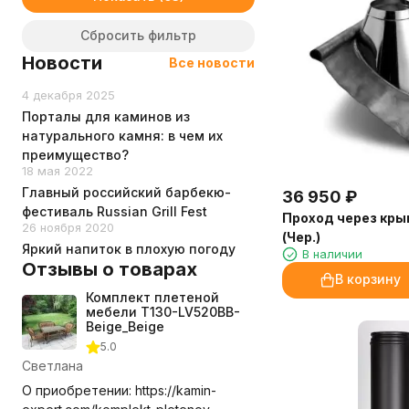
Сбросить фильтр
Новости
Все новости
4 декабря 2025
Порталы для каминов из
натурального камня: в чем их
преимущество?
18 мая 2022
Главный российский барбекю-
36 950
₽
фестиваль Russian Grill Fest
Проход через кры
26 ноября 2020
(Чер.)
Яркий напиток в плохую погоду
В наличии
Отзывы о товарах
В корзину
Комплект плетеной
мебели T130-LV520BB-
Beige_Beige
5.0
Светлана
О приобретении: https://kamin-