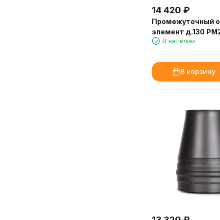
14 420
₽
Промежуточный 
элемент д.130 РМ2
В наличии
В корзину
13 320
₽