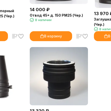
14 000
₽
опорный
13 970
Отвод 45* д. 150 РМ25 (Чер.)
5 (Чер.)
Заглушка
В наличии
(Чер.)
В нали
В корзину
В
13 320
₽