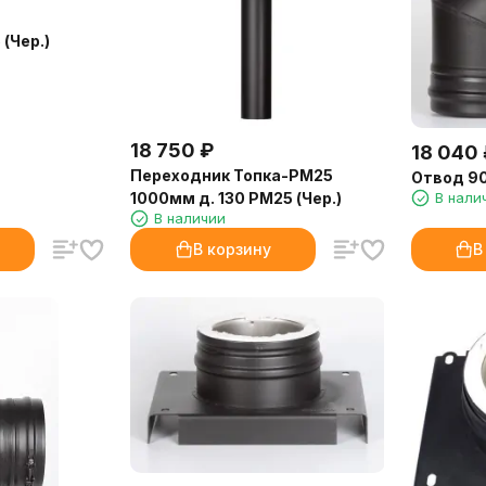
(Чер.)
18 750
₽
18 040
Переходник Топка-РМ25
Отвод 90*
В нали
1000мм д. 130 РМ25 (Чер.)
В наличии
В корзину
В