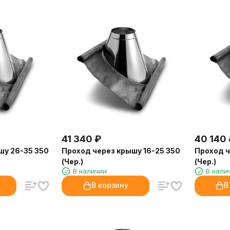
41 340
₽
40 140
шу 26-35 350
Проход через крышу 16-25 350
Проход ч
(Чер.)
(Чер.)
В наличии
В нали
В корзину
В