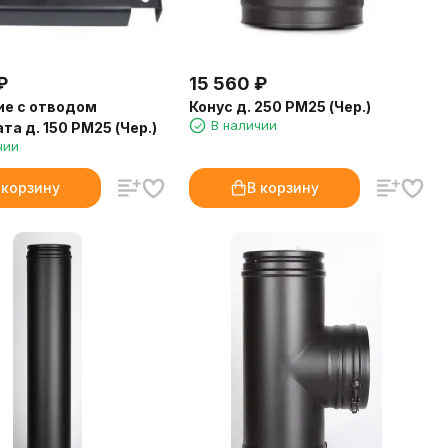
₽
15 560
₽
ие с отводом
Конус д. 250 РМ25 (Чер.)
В наличии
та д. 150 PM25 (Чер.)
чии
 корзину
В корзину