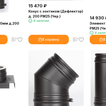
15 470
₽
Конус с зонтиком (Дефлектор)
д. 200 РМ25 (Чер.)
14 930
В наличии
00мм д.200
Элемент 
РМ25 (Че
В нали
В корзину
В