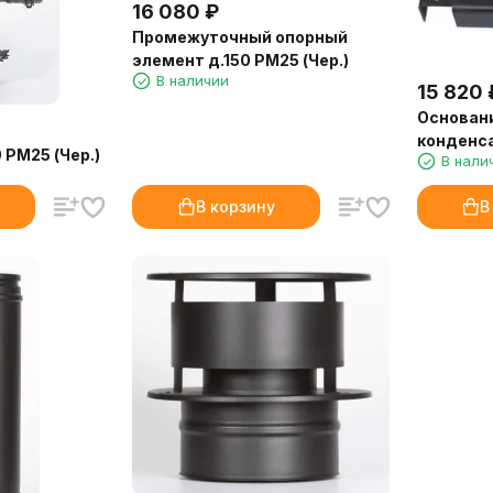
16 080
₽
Промежуточный опорный
элемент д.150 РМ25 (Чер.)
В наличии
15 820
Основан
конденса
 РМ25 (Чер.)
В нали
В корзину
В