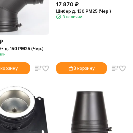
17 870
₽
Шибер д. 130 РМ25 (Чер.)
В наличии
₽
 д. 150 РМ25 (Чер.)
чии
 корзину
В корзину