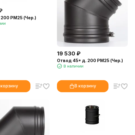
₽
 200 РМ25 (Чер.)
чии
19 530
₽
Отвод 45* д. 200 РМ25 (Чер.)
В наличии
 корзину
В корзину