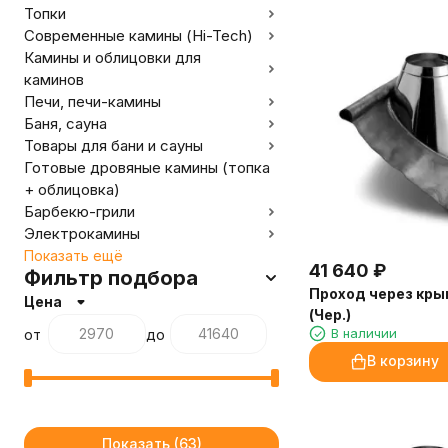
Топки
Современные камины (Hi-Tech)
Камины и облицовки для
каминов
Печи, печи-камины
Баня, сауна
Товары для бани и сауны
Готовые дровяные камины (топка
+ облицовка)
Барбекю-грили
Электрокамины
Показать ещё
41 640
₽
Фильтр подбора
Проход через кры
Цена
(Чер.)
В наличии
от
до
В корзину
Показать