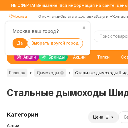
НЕ ОФЕРТА! Внимание! Вся информация на сайте, цены,
Москва
О компании
Оплата и доставка
Услуги
Контакт
✖
Москва ваш город?
Каталог
Да
Выбрать другой город
Акции
Бренды
Акции
Топки
Со
Главная
Дымоходы
Стальные дымоходы Шид
Стальные дымоходы Шид
Категории
Цена
Акции