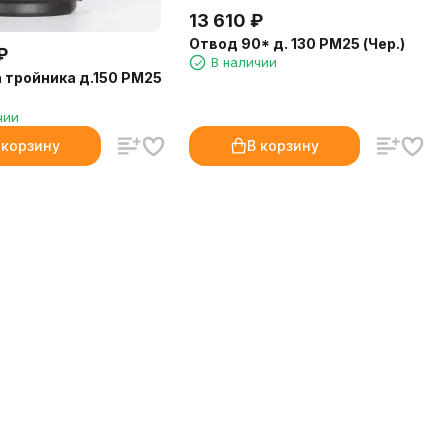
13 610
₽
Отвод 90* д. 130 РМ25 (Чер.)
₽
В наличии
 тройника д.150 PM25
чии
 корзину
В корзину