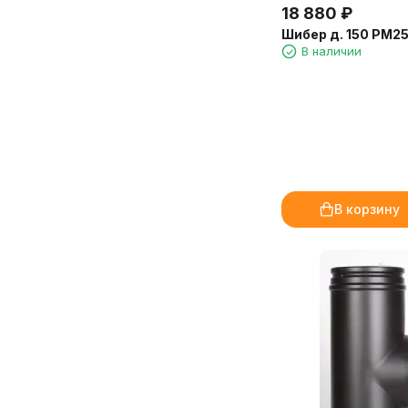
наполняет пространство энергией.
отлично, а встроенная духовка
18 880
₽
Пациенты отмечают, что в центре
просто сказка!
Шибер д. 150 РМ25 
стало приятнее находиться.
В наличии
Благодарю консультантов «Камин-
Отдельно хочу отметить, что
Эксперт» за терпение и помощь в
аромат на молочной основе —
выборе отделки. Доставка и
отлично растворяется в воде, не
установка прошли чётко по плану.
оставляет следов на мебели и в
Очень довольна покупкой и
аромадиффузорах. Расход
сервисом!
экономичный, флакона 250 мл
Марина, Санкт-Петербург
хватит надолго.
В корзину
Доставка от «Камин-Эксперт»
быстрая, упаковка надёжная.
Обязательно закажем ещё!
Марина, администратор
медицинского центра, Иркутск