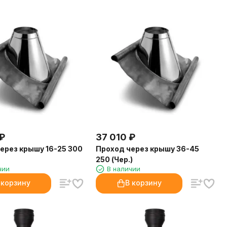
₽
37 010
₽
ерез крышу 16-25 300
Проход через крышу 36-45
250 (Чер.)
чии
В наличии
 корзину
В корзину